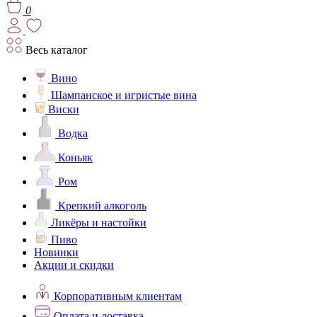
0
Весь каталог
Вино
Шампанское и игристые вина
Виски
Водка
Коньяк
Ром
Крепкий алкоголь
Ликёры и настойки
Пиво
Новинки
Акции и скидки
Корпоративным клиентам
Оплата и доставка