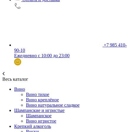
+7 985 410-
90-10
Ежедневно с 10:00 до 23:00
Весь каталог
Вино
Вино тихое
Вино креплёное
Вино натуральное сладкое
Шампанские и игристые
Шампанское
Вино игристое
Крепкий алкоголь
Виски