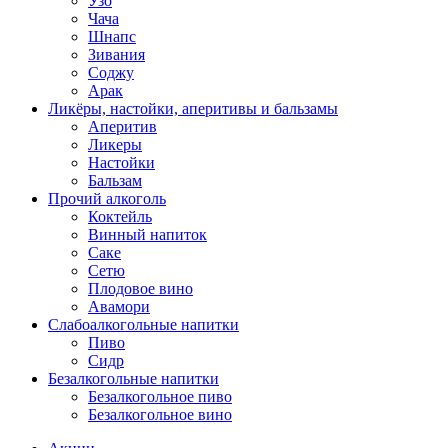
Узо
Чача
Шнапс
Зивания
Соджу
Арак
Ликёры, настойки, аперитивы и бальзамы
Аперитив
Ликеры
Настойки
Бальзам
Прочий алкоголь
Коктейль
Винный напиток
Саке
Сетю
Плодовое вино
Авамори
Слабоалкогольные напитки
Пиво
Сидр
Безалкогольные напитки
Безалкогольное пиво
Безалкогольное вино