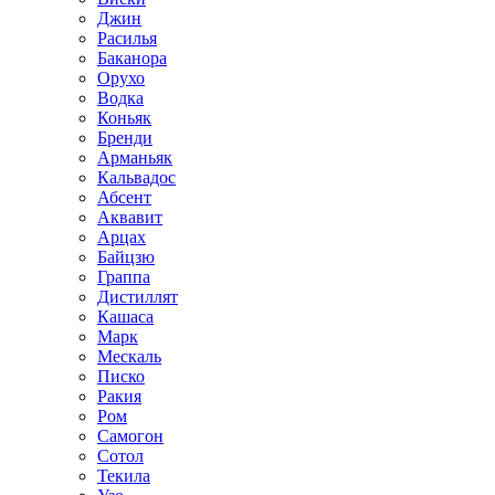
Джин
Расилья
Баканора
Орухо
Водка
Коньяк
Бренди
Арманьяк
Кальвадос
Абсент
Аквавит
Арцах
Байцзю
Граппа
Дистиллят
Кашаса
Марк
Мескаль
Писко
Ракия
Ром
Самогон
Сотол
Текила