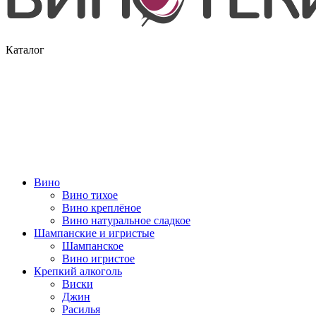
Каталог
Вино
Вино тихое
Вино креплёное
Вино натуральное сладкое
Шампанские и игристые
Шампанское
Вино игристое
Крепкий алкоголь
Виски
Джин
Расилья