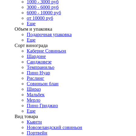
1000 - 3000 руб
3000 - 6000 руб
6000 - 10000 руб
от 10000 руб
Еще
Объем и упаковка
Подарочная упаковка
Еще
Сорт винограда
Каберне Совиньон
Шардоне
Санджовезе
Темпранильо
Пино Нуар
Рислинг
Совиньон блан
Шираз
Мальбек
Мерло
Пино Гриджио
Еще
Вид товара
Кьянти
Новозеландский совиньон
Портвейн