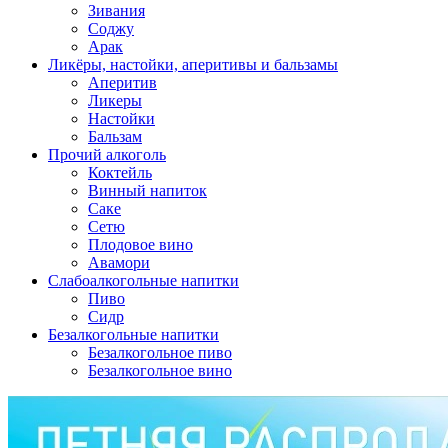
Зивания
Соджу
Арак
Ликёры, настойки, аперитивы и бальзамы
Аперитив
Ликеры
Настойки
Бальзам
Прочий алкоголь
Коктейль
Винный напиток
Саке
Сетю
Плодовое вино
Авамори
Слабоалкогольные напитки
Пиво
Сидр
Безалкогольные напитки
Безалкогольное пиво
Безалкогольное вино