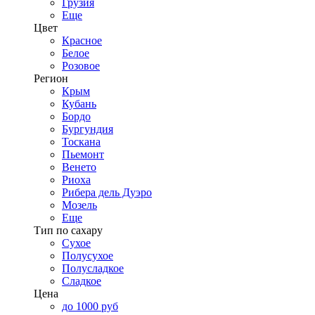
Грузия
Еще
Цвет
Красное
Белое
Розовое
Регион
Крым
Кубань
Бордо
Бургундия
Тоскана
Пьемонт
Венето
Риоха
Рибера дель Дуэро
Мозель
Еще
Тип по сахару
Сухое
Полусухое
Полусладкое
Сладкое
Цена
до 1000 руб