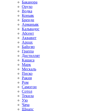
Баканора
Орухо
Водка
Коньяк
Бренди
Арманьяк
Кальвадос
Абсент
Аквавит
Арцах
Байцзю
Граппа
Дистиллят
Кашаса
Марк
Мескаль
Писко
Ракия
Ром
Самогон
Сотол
Текила
Узо
Чача
Шнапс