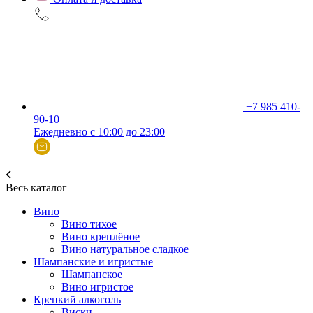
+7 985 410-
90-10
Ежедневно с 10:00 до 23:00
Весь каталог
Вино
Вино тихое
Вино креплёное
Вино натуральное сладкое
Шампанские и игристые
Шампанское
Вино игристое
Крепкий алкоголь
Виски