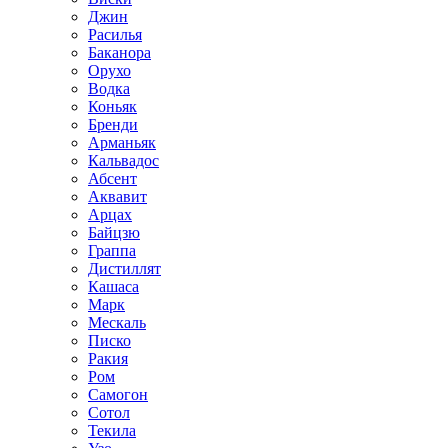
Джин
Расилья
Баканора
Орухо
Водка
Коньяк
Бренди
Арманьяк
Кальвадос
Абсент
Аквавит
Арцах
Байцзю
Граппа
Дистиллят
Кашаса
Марк
Мескаль
Писко
Ракия
Ром
Самогон
Сотол
Текила