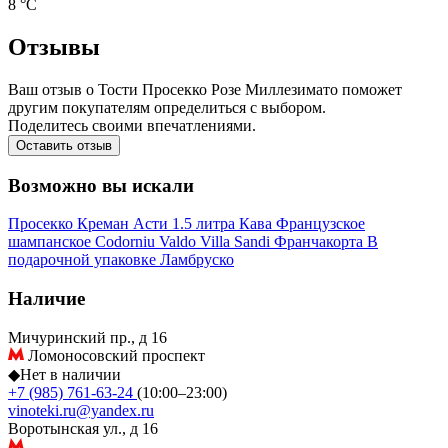
8 °С
Отзывы
Ваш отзыв о Тости Просекко Розе Миллезимато поможет
другим покупателям определиться с выбором.
Поделитесь своими впечатлениями.
Оставить отзыв
Возможно вы искали
Просекко
Креман
Асти
1.5 литра
Кава
Французское
шампанское
Codorniu
Valdo
Villa Sandi
Франчакорта
В
подарочной упаковке
Ламбруско
Наличие
Мичуринский пр., д 16
Ломоносовский проспект
◆
Нет в наличии
+7 (985) 761-63-24
(10:00–23:00)
vinoteki.ru@yandex.ru
Воротынская ул., д 16