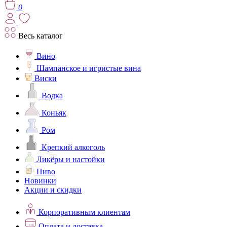
0
Весь каталог
Вино
Шампанское и игристые вина
Виски
Водка
Коньяк
Ром
Крепкий алкоголь
Ликёры и настойки
Пиво
Новинки
Акции и скидки
Корпоративным клиентам
Оплата и доставка