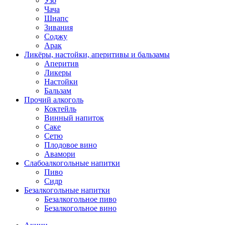
Узо
Чача
Шнапс
Зивания
Соджу
Арак
Ликёры, настойки, аперитивы и бальзамы
Аперитив
Ликеры
Настойки
Бальзам
Прочий алкоголь
Коктейль
Винный напиток
Саке
Сетю
Плодовое вино
Авамори
Слабоалкогольные напитки
Пиво
Сидр
Безалкогольные напитки
Безалкогольное пиво
Безалкогольное вино