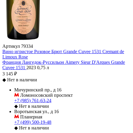
Артикул
79334
Вино игристое Розовое Брют Grande Cuvee 1531 Cremant de
Limoux Rose
Франция
Лангедок-Руссильон
Aimery Sieur D'Arques
Grande
Cuvee 1531
2023
0,75 л
3 145 ₽
◆
Нет в наличии
Мичуринский пр., д 16
Ломоносовский проспект
+7 (985) 761-63-24
◆
Нет в наличии
Воротынская ул., д 16
Планерная
+7 (499) 500-19-48
◆
Нет в наличии