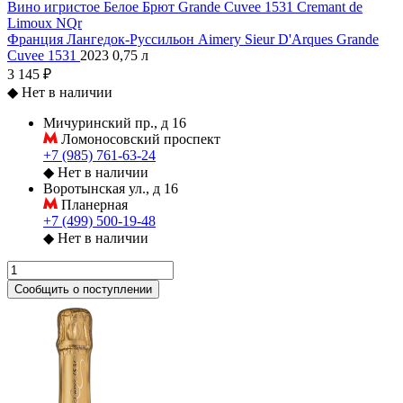
Вино игристое Белое Брют Grande Cuvee 1531 Cremant de
Limoux NQr
Франция
Лангедок-Руссильон
Aimery Sieur D'Arques
Grande
Cuvee 1531
2023
0,75 л
3 145 ₽
◆
Нет в наличии
Мичуринский пр., д 16
Ломоносовский проспект
+7 (985) 761-63-24
◆
Нет в наличии
Воротынская ул., д 16
Планерная
+7 (499) 500-19-48
◆
Нет в наличии
Сообщить о поступлении