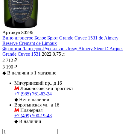
Артикул
80596
Вино игристое Белое Брют Grande Cuvee 1531 de Aimery
Reserve Cremant de Limoux
Франция
Лангедок-Руссильон
Лиму
Aimery Sieur D'Arques
Grande Cuvee 1531
2022
0,75 л
2 712 ₽
3 190 ₽
◆
В наличии в 1 магазине
Мичуринский пр., д 16
Ломоносовский проспект
+7 (985) 761-63-24
◆
Нет в наличии
Воротынская ул., д 16
Планерная
+7 (499) 500-19-48
◆
В наличии