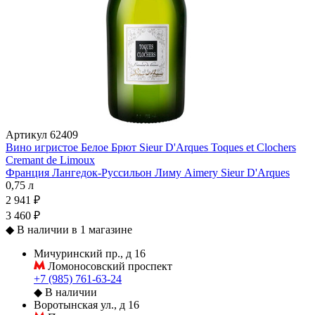
Артикул
62409
Вино игристое Белое Брют Sieur D'Arques Toques et Clochers
Cremant de Limoux
Франция
Лангедок-Руссильон
Лиму
Aimery Sieur D'Arques
0,75 л
2 941 ₽
3 460 ₽
◆
В наличии в 1 магазине
Мичуринский пр., д 16
Ломоносовский проспект
+7 (985) 761-63-24
◆
В наличии
Воротынская ул., д 16