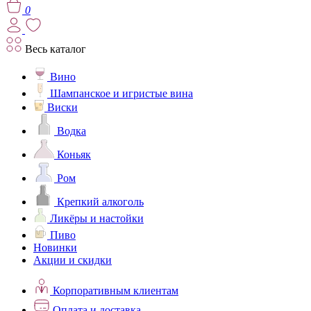
0
Весь каталог
Вино
Шампанское и игристые вина
Виски
Водка
Коньяк
Ром
Крепкий алкоголь
Ликёры и настойки
Пиво
Новинки
Акции и скидки
Корпоративным клиентам
Оплата и доставка