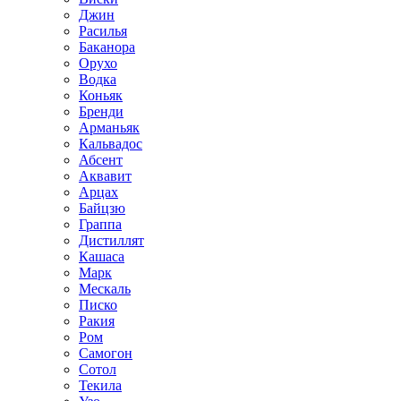
Джин
Расилья
Баканора
Орухо
Водка
Коньяк
Бренди
Арманьяк
Кальвадос
Абсент
Аквавит
Арцах
Байцзю
Граппа
Дистиллят
Кашаса
Марк
Мескаль
Писко
Ракия
Ром
Самогон
Сотол
Текила