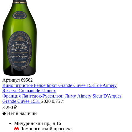
Артикул
69562
Вино игристое Белое Брют Grande Cuvee 1531 de Aimery
Reserve Cremant de Limoux
Франция
Лангедок-Руссильон
Лиму
Aimery Sieur D'Arques
Grande Cuvee 1531
2020
0,75 л
3 290 ₽
◆
Нет в наличии
Мичуринский пр., д 16
Ломоносовский проспект