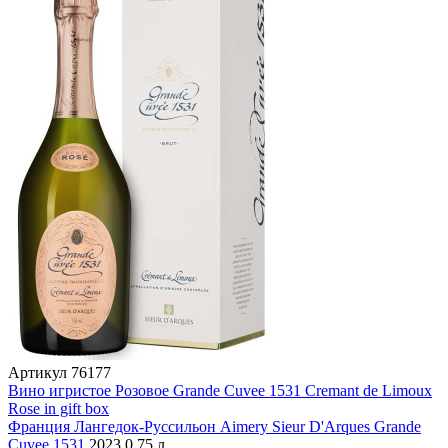
Артикул
76177
Вино игристое Розовое Grande Cuvee 1531 Cremant de Limoux
Rose in gift box
Франция
Лангедок-Руссильон
Aimery Sieur D'Arques
Grande
Cuvee 1531
2023
0,75 л