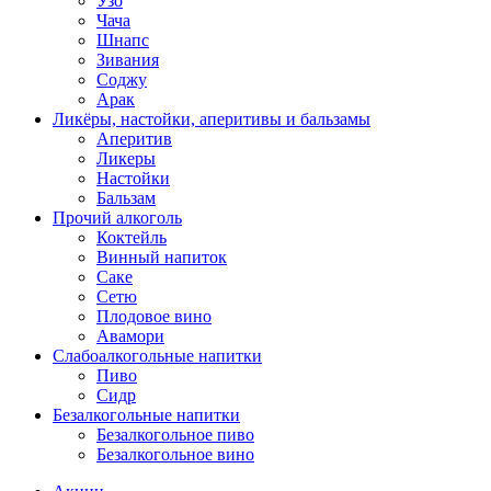
Узо
Чача
Шнапс
Зивания
Соджу
Арак
Ликёры, настойки, аперитивы и бальзамы
Аперитив
Ликеры
Настойки
Бальзам
Прочий алкоголь
Коктейль
Винный напиток
Саке
Сетю
Плодовое вино
Авамори
Слабоалкогольные напитки
Пиво
Сидр
Безалкогольные напитки
Безалкогольное пиво
Безалкогольное вино