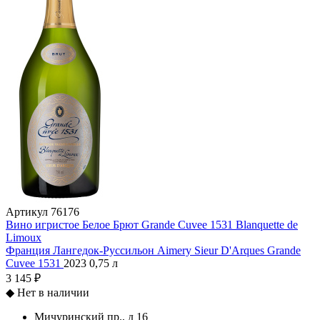
Артикул
76176
Вино игристое Белое Брют Grande Cuvee 1531 Blanquette de
Limoux
Франция
Лангедок-Руссильон
Aimery Sieur D'Arques
Grande
Cuvee 1531
2023
0,75 л
3 145 ₽
◆
Нет в наличии
Мичуринский пр., д 16