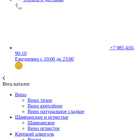
+7 985 410-
90-10
Ежедневно с 10:00 до 23:00
Весь каталог
Вино
Вино тихое
Вино креплёное
Вино натуральное сладкое
Шампанские и игристые
Шампанское
Вино игристое
Крепкий алкоголь
Виски