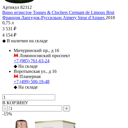
Артикул
82312
Вино игристое Toques & Clochers Cremant de Limoux Brut
Франция
Лангедок-Руссильон
Aimery Sieur d'Arques
2018
0,75 л
3 531 ₽
4 154 ₽
◆
В наличии на складе
Мичуринский пр., д 16
Ломоносовский проспект
+7 (985) 761-63-24
◆
На складе
Воротынская ул., д 16
Планерная
+7 (499) 500-19-48
◆
На складе
В КОРЗИНУ
-
+
-15%