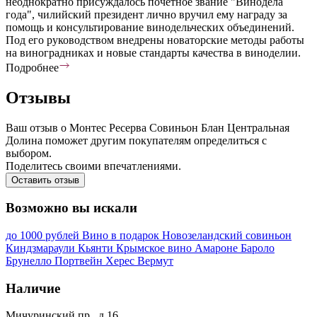
неоднократно присуждалось почетное звание "Винодела
года", чилийский президент лично вручил ему награду за
помощь и консультирование винодельческих объединений.
Под его руководством внедрены новаторские методы работы
на виноградниках и новые стандарты качества в виноделии.
Подробнее
Отзывы
Ваш отзыв о Монтес Ресерва Совиньон Блан Центральная
Долина поможет другим покупателям определиться с
выбором.
Поделитесь своими впечатлениями.
Оставить отзыв
Возможно вы искали
до 1000 рублей
Вино в подарок
Новозеландский совиньон
Киндзмараули
Кьянти
Крымское вино
Амароне
Бароло
Брунелло
Портвейн
Херес
Вермут
Наличие
Мичуринский пр., д 16