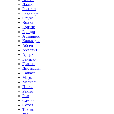
Джин
Расилья
Баканора
Орухо
Водка
Коньяк
Бренди
Арманьяк
Кальвадос
Абсент
Аквавит
Арцах
Байцзю
Граппа
Дистиллят
Кашаса
Марк
Мескаль
Писко
Ракия
Ром
Самогон
Сотол
Текила