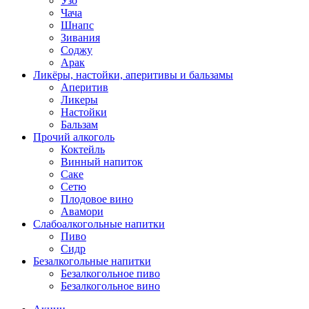
Узо
Чача
Шнапс
Зивания
Соджу
Арак
Ликёры, настойки, аперитивы и бальзамы
Аперитив
Ликеры
Настойки
Бальзам
Прочий алкоголь
Коктейль
Винный напиток
Саке
Сетю
Плодовое вино
Авамори
Слабоалкогольные напитки
Пиво
Сидр
Безалкогольные напитки
Безалкогольное пиво
Безалкогольное вино