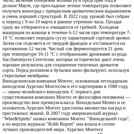
Чили, включая побережье Кольчагуа и предгорья Анд в
долине Мауле, где прохладные летние температуры позволяют
получать виноград с прекрасным ароматическим выражением
и очень хорошей структурой. В 2022 году урожай был собран
в период с 9 по 19 марта в ранние утренние часы. Гроздья
сразу же отбираются и очищаются от гребней. Холодная
мацерация на кожице в течение 6-12 часов при температуре 7-
10 °C позволяет передать суслу характерный сортовой аромат.
Затем сок отделяется от твердой фракции и отстаивается на
протяжении 12 часов. Чистый сок ферментируется 21 день
при температуре 10-11 °C с отобранными дрожжами из рода
Saccharomyces Cereviceae, которые исторически дают очень
хорошие результаты для сохранения типичных ароматов
сорта. Перед розливом в бутылки вино фильтруют, используя
стерильные мембраны.
Винодельческая компания Монтес, основанная легендарным
виноделом Аурелио Монтесом и его партнерами в 1988 году,
— икона чилийского виноделия. С первого дня
существования компании Монтес ее философия неизменна —
производство вин премиум-класса. Винодельня Montes и ее
основатель Аурелио Монтес удостоены множества наград и
престижных званий. В 2007 году американский журнал
"Wine&Spirits" назвал компанию Монтес "Винодельней года",
а по версии журнала "Robb Report" она вошла в сотню
лучших производителей мира. Аурелио Монтесу