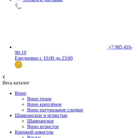
+7 985 410-
90-10
Ежедневно с 10:00 до 23:00
Весь каталог
Вино
Вино тихое
Вино креплёное
Вино натуральное сладкое
Шампанские и игристые
Шампанское
Вино игристое
Крепкий алкоголь
Виски