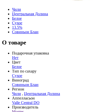
Чили
Центральная Долина
Белое
Сухое
13.5%
Совиньон Блан
О товаре
Подарочная упаковка
Нет
Цвет
Белое
Тип по сахару
Сухое
Виноград
Совиньон Блан
Регион
Чили
,
Центральная Долина
Аппелласьон
Valle Central DO
Производитель
Montes