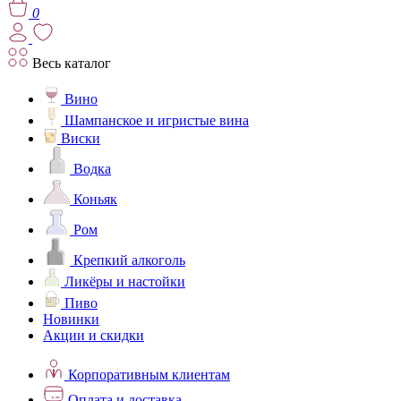
0
Весь каталог
Вино
Шампанское и игристые вина
Виски
Водка
Коньяк
Ром
Крепкий алкоголь
Ликёры и настойки
Пиво
Новинки
Акции и скидки
Корпоративным клиентам
Оплата и доставка