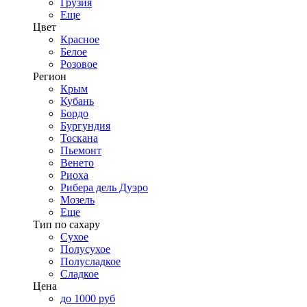
Грузия
Еще
Цвет
Красное
Белое
Розовое
Регион
Крым
Кубань
Бордо
Бургундия
Тоскана
Пьемонт
Венето
Риоха
Рибера дель Дуэро
Мозель
Еще
Тип по сахару
Сухое
Полусухое
Полусладкое
Сладкое
Цена
до 1000 руб