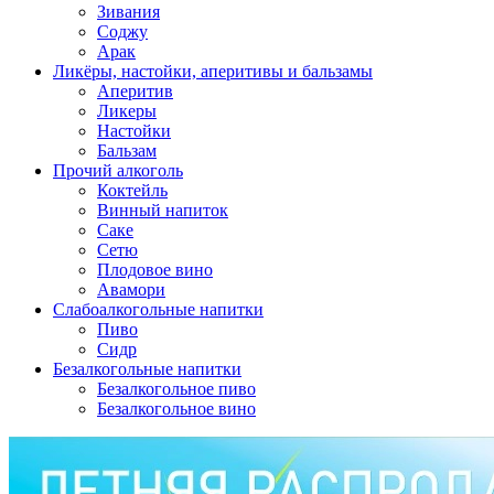
Зивания
Соджу
Арак
Ликёры, настойки, аперитивы и бальзамы
Аперитив
Ликеры
Настойки
Бальзам
Прочий алкоголь
Коктейль
Винный напиток
Саке
Сетю
Плодовое вино
Авамори
Слабоалкогольные напитки
Пиво
Сидр
Безалкогольные напитки
Безалкогольное пиво
Безалкогольное вино