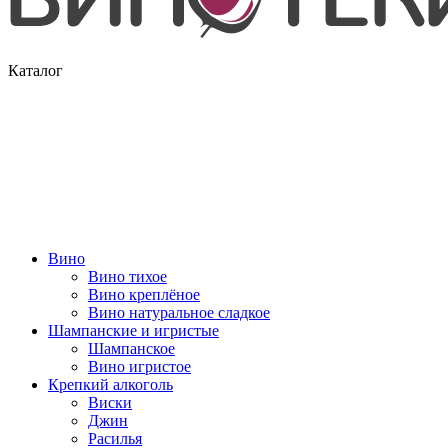
Каталог
Вино
Вино тихое
Вино креплёное
Вино натуральное сладкое
Шампанские и игристые
Шампанское
Вино игристое
Крепкий алкоголь
Виски
Джин
Расилья