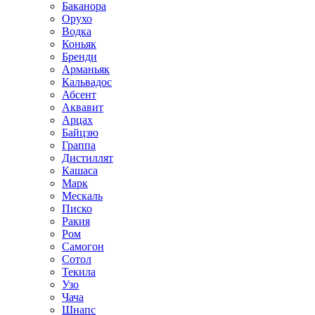
Баканора
Орухо
Водка
Коньяк
Бренди
Арманьяк
Кальвадос
Абсент
Аквавит
Арцах
Байцзю
Граппа
Дистиллят
Кашаса
Марк
Мескаль
Писко
Ракия
Ром
Самогон
Сотол
Текила
Узо
Чача
Шнапс