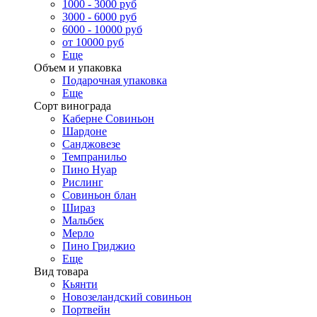
1000 - 3000 руб
3000 - 6000 руб
6000 - 10000 руб
от 10000 руб
Еще
Объем и упаковка
Подарочная упаковка
Еще
Сорт винограда
Каберне Совиньон
Шардоне
Санджовезе
Темпранильо
Пино Нуар
Рислинг
Совиньон блан
Шираз
Мальбек
Мерло
Пино Гриджио
Еще
Вид товара
Кьянти
Новозеландский совиньон
Портвейн