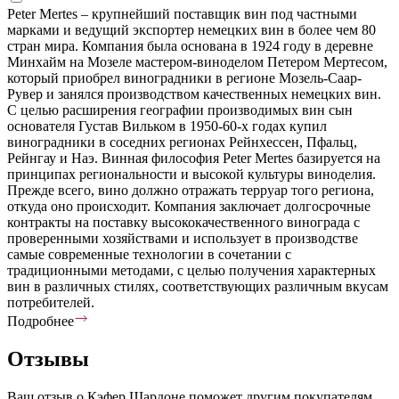
Peter Mertes – крупнейший поставщик вин под частными
марками и ведущий экспортер немецких вин в более чем 80
стран мира. Компания была основана в 1924 году в деревне
Минхайм на Мозеле мастером-виноделом Петером Мертесом,
который приобрел виноградники в регионе Мозель-Саар-
Рувер и занялся производством качественных немецких вин.
С целью расширения географии производимых вин сын
основателя Густав Вильком в 1950-60-х годах купил
виноградники в соседних регионах Рейнхессен, Пфальц,
Рейнгау и Наэ. Винная философия Peter Mertes базируется на
принципах региональности и высокой культуры виноделия.
Прежде всего, вино должно отражать терруар того региона,
откуда оно происходит. Компания заключает долгосрочные
контракты на поставку высококачественного винограда с
проверенными хозяйствами и использует в производстве
самые современные технологии в сочетании с
традиционными методами, с целью получения характерных
вин в различных стилях, соответствующих различным вкусам
потребителей.
Подробнее
Отзывы
Ваш отзыв о Кэфер Шардоне поможет другим покупателям