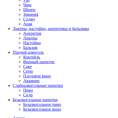
Узо
Чача
Шнапс
Зивания
Соджу
Арак
Ликёры, настойки, аперитивы и бальзамы
Аперитив
Ликеры
Настойки
Бальзам
Прочий алкоголь
Коктейль
Винный напиток
Саке
Сетю
Плодовое вино
Авамори
Слабоалкогольные напитки
Пиво
Сидр
Безалкогольные напитки
Безалкогольное пиво
Безалкогольное вино