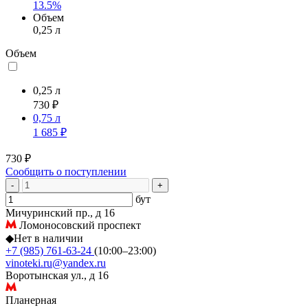
13.5%
Объем
0,25 л
Объем
0,25 л
730 ₽
0,75 л
1 685 ₽
730 ₽
Сообщить о поступлении
-
+
бут
Мичуринский пр., д 16
Ломоносовский проспект
◆
Нет в наличии
+7 (985) 761-63-24
(10:00–23:00)
vinoteki.ru@yandex.ru
Воротынская ул., д 16
Планерная