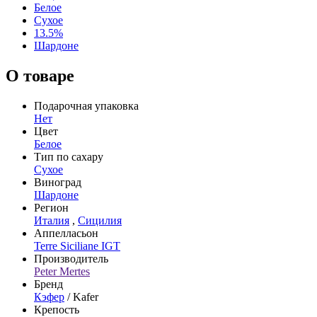
Белое
Сухое
13.5%
Шардоне
О товаре
Подарочная упаковка
Нет
Цвет
Белое
Тип по сахару
Сухое
Виноград
Шардоне
Регион
Италия
,
Сицилия
Аппелласьон
Terre Siciliane IGT
Производитель
Peter Mertes
Бренд
Кэфер
/ Kafer
Крепость