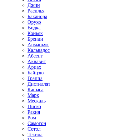
Джин
Расилья
Баканора
Орухо
Водка
Коньяк
Бренди
Арманьяк
Кальвадос
Абсент
Аквавит
Арцах
Байцзю
Граппа
Дистиллят
Кашаса
Марк
Мескаль
Писко
Ракия
Ром
Самогон
Сотол
Текила