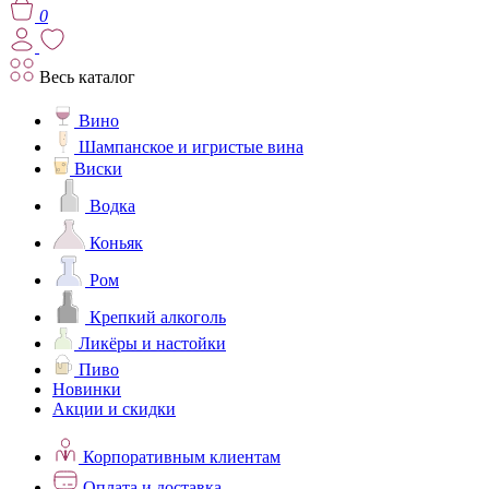
0
Весь каталог
Вино
Шампанское и игристые вина
Виски
Водка
Коньяк
Ром
Крепкий алкоголь
Ликёры и настойки
Пиво
Новинки
Акции и скидки
Корпоративным клиентам
Оплата и доставка