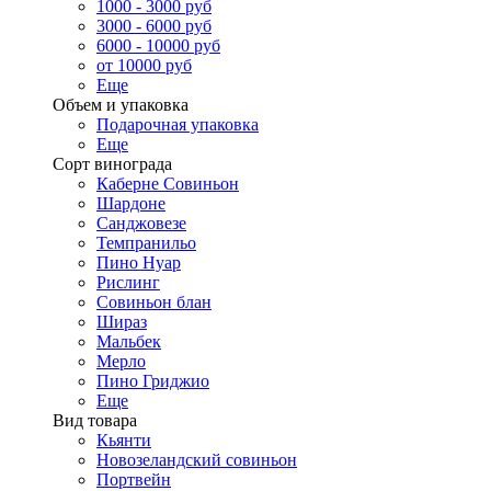
1000 - 3000 руб
3000 - 6000 руб
6000 - 10000 руб
от 10000 руб
Еще
Объем и упаковка
Подарочная упаковка
Еще
Сорт винограда
Каберне Совиньон
Шардоне
Санджовезе
Темпранильо
Пино Нуар
Рислинг
Совиньон блан
Шираз
Мальбек
Мерло
Пино Гриджио
Еще
Вид товара
Кьянти
Новозеландский совиньон
Портвейн