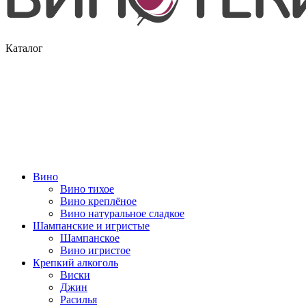
Каталог
Вино
Вино тихое
Вино креплёное
Вино натуральное сладкое
Шампанские и игристые
Шампанское
Вино игристое
Крепкий алкоголь
Виски
Джин
Расилья