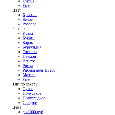
Грузия
Еще
Цвет
Красное
Белое
Розовое
Регион
Крым
Кубань
Бордо
Бургундия
Тоскана
Пьемонт
Венето
Риоха
Рибера дель Дуэро
Мозель
Еще
Тип по сахару
Сухое
Полусухое
Полусладкое
Сладкое
Цена
до 1000 руб