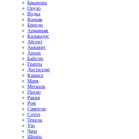
Баканора
Орухо
Водка
Коньяк
Бренди
Арманьяк
Кальвадос
Абсент
Аквавит
Арцах
Байцзю
Граппа
Дистиллят
Кашаса
Марк
Мескаль
Писко
Ракия
Ром
Самогон
Сотол
Текила
Узо
Чача
Шнапс