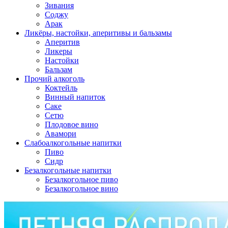
Зивания
Соджу
Арак
Ликёры, настойки, аперитивы и бальзамы
Аперитив
Ликеры
Настойки
Бальзам
Прочий алкоголь
Коктейль
Винный напиток
Саке
Сетю
Плодовое вино
Авамори
Слабоалкогольные напитки
Пиво
Сидр
Безалкогольные напитки
Безалкогольное пиво
Безалкогольное вино