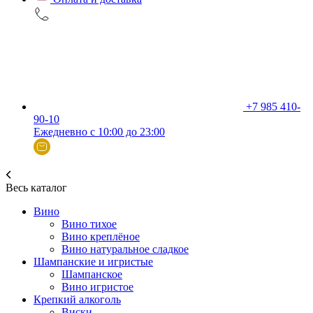
+7 985 410-
90-10
Ежедневно с 10:00 до 23:00
Весь каталог
Вино
Вино тихое
Вино креплёное
Вино натуральное сладкое
Шампанские и игристые
Шампанское
Вино игристое
Крепкий алкоголь
Виски