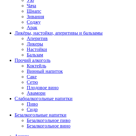
Узо
Чача
Шнапс
Зивания
Соджу
Арак
Ликёры, настойки, аперитивы и бальзамы
Аперитив
Ликеры
Настойки
Бальзам
Прочий алкоголь
Коктейль
Винный напиток
Саке
Сетю
Плодовое вино
Авамори
Слабоалкогольные напитки
Пиво
Сидр
Безалкогольные напитки
Безалкогольное пиво
Безалкогольное вино