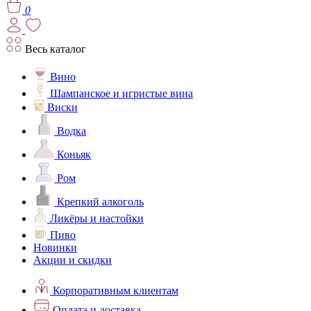
0
Весь каталог
Вино
Шампанское и игристые вина
Виски
Водка
Коньяк
Ром
Крепкий алкоголь
Ликёры и настойки
Пиво
Новинки
Акции и скидки
Корпоративным клиентам
Оплата и доставка