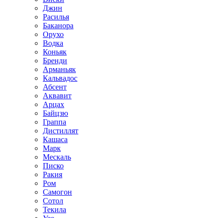
Джин
Расилья
Баканора
Орухо
Водка
Коньяк
Бренди
Арманьяк
Кальвадос
Абсент
Аквавит
Арцах
Байцзю
Граппа
Дистиллят
Кашаса
Марк
Мескаль
Писко
Ракия
Ром
Самогон
Сотол
Текила