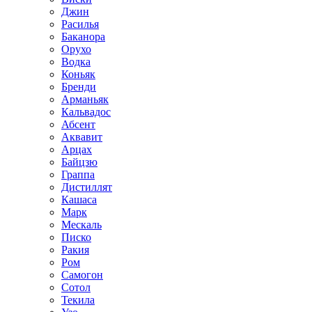
Джин
Расилья
Баканора
Орухо
Водка
Коньяк
Бренди
Арманьяк
Кальвадос
Абсент
Аквавит
Арцах
Байцзю
Граппа
Дистиллят
Кашаса
Марк
Мескаль
Писко
Ракия
Ром
Самогон
Сотол
Текила