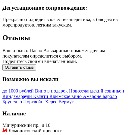
Дегустационное сопровождение:
Прекрасно подойдет в качестве аперитива, к блюдам из
морепродуктов, легким закускам.
Отзывы
Ваш отзыв о Павао Альваринью поможет другим
покупателям определиться с выбором.
Поделитесь своими впечатлениями.
Оставить отзыв
Возможно вы искали
до 1000 рублей
Вино в подарок
Новозеландский совиньон
Киндзмараули
Кьянти
Крымское вино
Амароне
Бароло
Брунелло
Портвейн
Херес
Вермут
Наличие
Мичуринский пр., д 16
Ломоносовский проспект