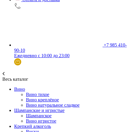
+7 985 410-
90-10
Ежедневно с 10:00 до 23:00
Весь каталог
Вино
Вино тихое
Вино креплёное
Вино натуральное сладкое
Шампанские и игристые
Шампанское
Вино игристое
Крепкий алкоголь
Виски