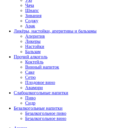
Узо
Чача
Шнапс
Зивания
Соджу
Арак
Ликёры, настойки, аперитивы и бальзамы
Аперитив
Ликеры
Настойки
Бальзам
Прочий алкоголь
Коктейль
Винный напиток
Саке
Сетю
Плодовое вино
Авамори
Слабоалкогольные напитки
Пиво
Сидр
Безалкогольные напитки
Безалкогольное пиво
Безалкогольное вино