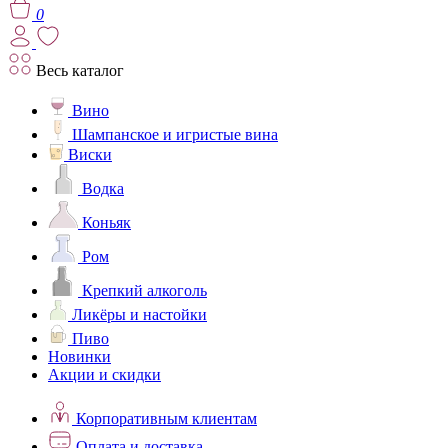
0
Весь каталог
Вино
Шампанское и игристые вина
Виски
Водка
Коньяк
Ром
Крепкий алкоголь
Ликёры и настойки
Пиво
Новинки
Акции и скидки
Корпоративным клиентам
Оплата и доставка