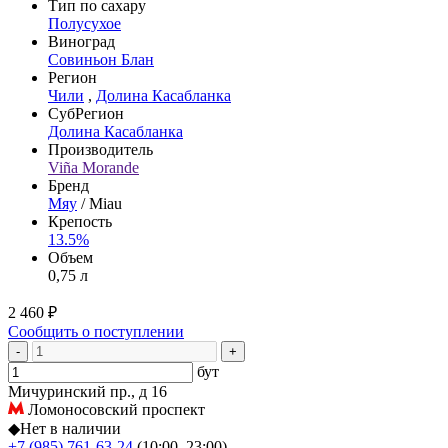
Тип по сахару
Полусухое
Виноград
Совиньон Блан
Регион
Чили
,
Долина Касабланка
СубРегион
Долина Касабланка
Производитель
Viña Morande
Бренд
Мяу
/ Miau
Крепость
13.5%
Объем
0,75 л
2 460 ₽
Сообщить о поступлении
-
+
бут
Мичуринский пр., д 16
Ломоносовский проспект
◆
Нет в наличии
+7 (985) 761-63-24
(10:00–23:00)