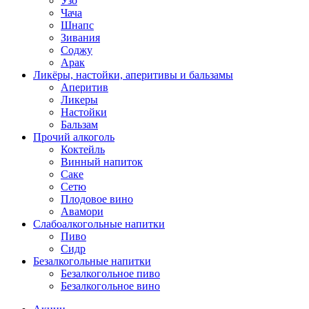
Узо
Чача
Шнапс
Зивания
Соджу
Арак
Ликёры, настойки, аперитивы и бальзамы
Аперитив
Ликеры
Настойки
Бальзам
Прочий алкоголь
Коктейль
Винный напиток
Саке
Сетю
Плодовое вино
Авамори
Слабоалкогольные напитки
Пиво
Сидр
Безалкогольные напитки
Безалкогольное пиво
Безалкогольное вино