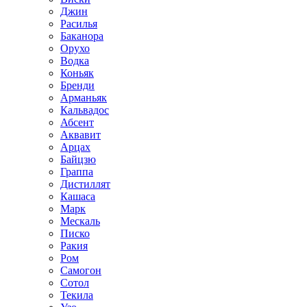
Джин
Расилья
Баканора
Орухо
Водка
Коньяк
Бренди
Арманьяк
Кальвадос
Абсент
Аквавит
Арцах
Байцзю
Граппа
Дистиллят
Кашаса
Марк
Мескаль
Писко
Ракия
Ром
Самогон
Сотол
Текила