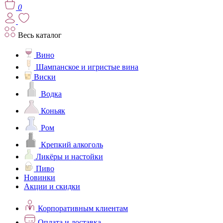
0
Весь каталог
Вино
Шампанское и игристые вина
Виски
Водка
Коньяк
Ром
Крепкий алкоголь
Ликёры и настойки
Пиво
Новинки
Акции и скидки
Корпоративным клиентам
Оплата и доставка