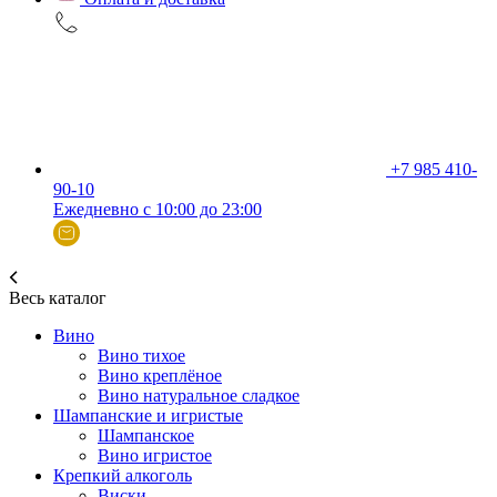
+7 985 410-
90-10
Ежедневно с 10:00 до 23:00
Весь каталог
Вино
Вино тихое
Вино креплёное
Вино натуральное сладкое
Шампанские и игристые
Шампанское
Вино игристое
Крепкий алкоголь
Виски