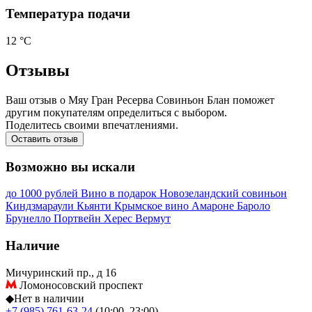
Температура подачи
12 °С
Отзывы
Ваш отзыв о Мяу Гран Ресерва Совиньон Блан поможет
другим покупателям определиться с выбором.
Поделитесь своими впечатлениями.
Оставить отзыв
Возможно вы искали
до 1000 рублей
Вино в подарок
Новозеландский совиньон
Киндзмараули
Кьянти
Крымское вино
Амароне
Бароло
Брунелло
Портвейн
Херес
Вермут
Наличие
Мичуринский пр., д 16
Ломоносовский проспект
◆
Нет в наличии
+7 (985) 761-63-24
(10:00–23:00)