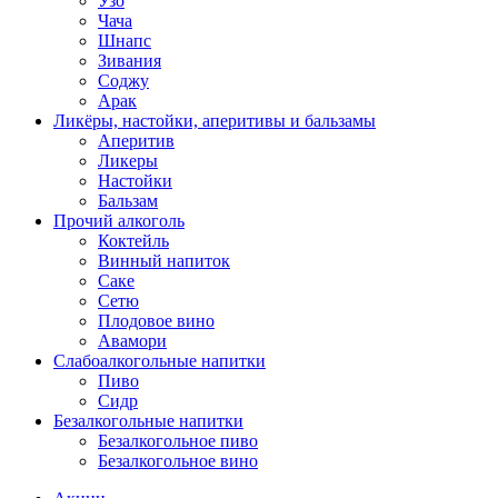
Узо
Чача
Шнапс
Зивания
Соджу
Арак
Ликёры, настойки, аперитивы и бальзамы
Аперитив
Ликеры
Настойки
Бальзам
Прочий алкоголь
Коктейль
Винный напиток
Саке
Сетю
Плодовое вино
Авамори
Слабоалкогольные напитки
Пиво
Сидр
Безалкогольные напитки
Безалкогольное пиво
Безалкогольное вино