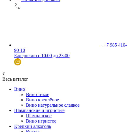
+7 985 410-
90-10
Ежедневно с 10:00 до 23:00
Весь каталог
Вино
Вино тихое
Вино креплёное
Вино натуральное сладкое
Шампанские и игристые
Шампанское
Вино игристое
Крепкий алкоголь
Виски