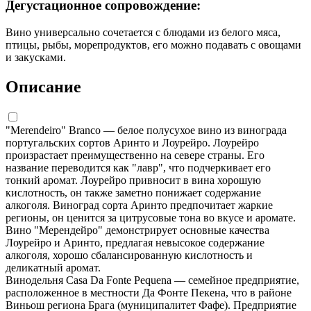
Дегустационное сопровождение:
Вино универсально сочетается с блюдами из белого мяса,
птицы, рыбы, морепродуктов, его можно подавать с овощами
и закусками.
Описание
"Merendeiro" Branco — белое полусухое вино из винограда
португальских сортов Аринто и Лоурейро. Лоурейро
произрастает преимущественно на севере страны. Его
название переводится как "лавр", что подчеркивает его
тонкий аромат. Лоурейро привносит в вина хорошую
кислотность, он также заметно понижает содержание
алкоголя. Виноград сорта Аринто предпочитает жаркие
регионы, он ценится за цитрусовые тона во вкусе и аромате.
Вино "Мерендейро" демонстрирует основные качества
Лоурейро и Аринто, предлагая невысокое содержание
алкоголя, хорошо сбалансированную кислотность и
деликатный аромат.
Винодельня Casa Da Fonte Pequena — семейное предприятие,
расположенное в местности Да Фонте Пекена, что в районе
Виньош региона Брага (муниципалитет Фафе). Предприятие