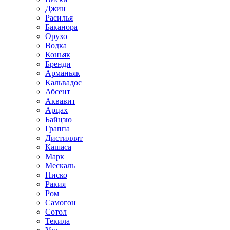
Джин
Расилья
Баканора
Орухо
Водка
Коньяк
Бренди
Арманьяк
Кальвадос
Абсент
Аквавит
Арцах
Байцзю
Граппа
Дистиллят
Кашаса
Марк
Мескаль
Писко
Ракия
Ром
Самогон
Сотол
Текила