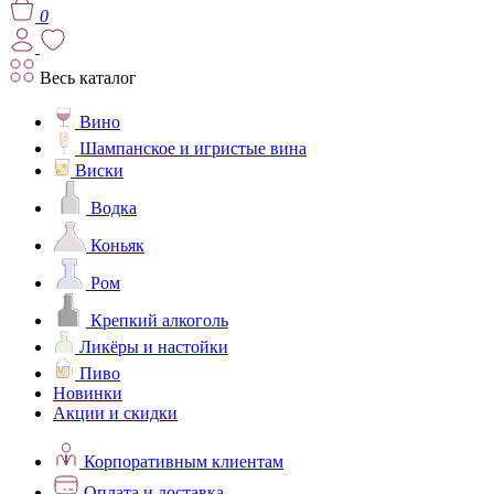
0
Весь каталог
Вино
Шампанское и игристые вина
Виски
Водка
Коньяк
Ром
Крепкий алкоголь
Ликёры и настойки
Пиво
Новинки
Акции и скидки
Корпоративным клиентам
Оплата и доставка