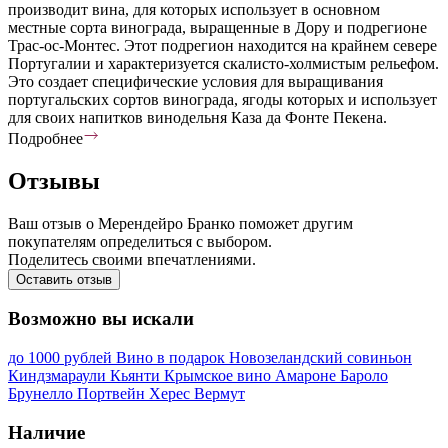
производит вина, для которых использует в основном
местные сорта винограда, выращенные в Дору и подрегионе
Трас-ос-Монтес. Этот подрегион находится на крайнем севере
Португалии и характеризуется скалисто-холмистым рельефом.
Это создает специфические условия для выращивания
португальских сортов винограда, ягоды которых и использует
для своих напитков винодельня Каза да Фонте Пекена.
Подробнее
Отзывы
Ваш отзыв о Мерендейро Бранко поможет другим
покупателям определиться с выбором.
Поделитесь своими впечатлениями.
Оставить отзыв
Возможно вы искали
до 1000 рублей
Вино в подарок
Новозеландский совиньон
Киндзмараули
Кьянти
Крымское вино
Амароне
Бароло
Брунелло
Портвейн
Херес
Вермут
Наличие