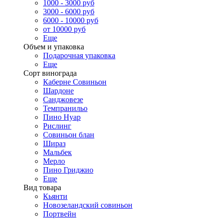
1000 - 3000 руб
3000 - 6000 руб
6000 - 10000 руб
от 10000 руб
Еще
Объем и упаковка
Подарочная упаковка
Еще
Сорт винограда
Каберне Совиньон
Шардоне
Санджовезе
Темпранильо
Пино Нуар
Рислинг
Совиньон блан
Шираз
Мальбек
Мерло
Пино Гриджио
Еще
Вид товара
Кьянти
Новозеландский совиньон
Портвейн