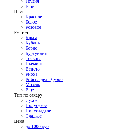
Грузия
Еще
Цвет
Красное
Белое
Розовое
Регион
Крым
Кубань
Бордо
Бургундия
Тоскана
Пьемонт
Венето
Риоха
Рибера дель Дуэро
Мозель
Еще
Тип по сахару
Сухое
Полусухое
Полусладкое
Сладкое
Цена
до 1000 руб