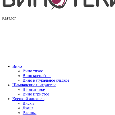
Каталог
Вино
Вино тихое
Вино креплёное
Вино натуральное сладкое
Шампанские и игристые
Шампанское
Вино игристое
Крепкий алкоголь
Виски
Джин
Расилья