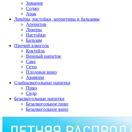
Зивания
Соджу
Арак
Ликёры, настойки, аперитивы и бальзамы
Аперитив
Ликеры
Настойки
Бальзам
Прочий алкоголь
Коктейль
Винный напиток
Саке
Сетю
Плодовое вино
Авамори
Слабоалкогольные напитки
Пиво
Сидр
Безалкогольные напитки
Безалкогольное пиво
Безалкогольное вино