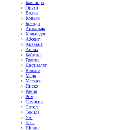
Баканора
Орухо
Водка
Коньяк
Бренди
Арманьяк
Кальвадос
Абсент
Аквавит
Арцах
Байцзю
Граппа
Дистиллят
Кашаса
Марк
Мескаль
Писко
Ракия
Ром
Самогон
Сотол
Текила
Узо
Чача
Шнапс