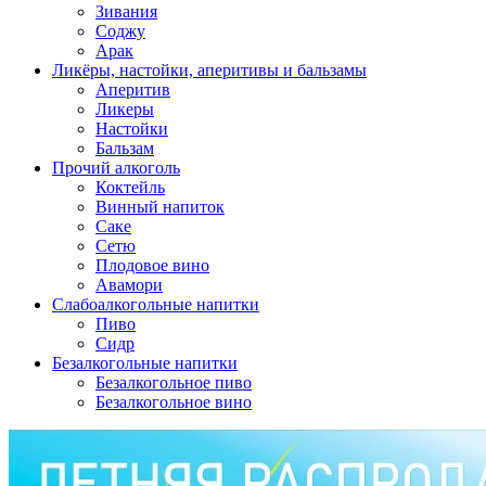
Зивания
Соджу
Арак
Ликёры, настойки, аперитивы и бальзамы
Аперитив
Ликеры
Настойки
Бальзам
Прочий алкоголь
Коктейль
Винный напиток
Саке
Сетю
Плодовое вино
Авамори
Слабоалкогольные напитки
Пиво
Сидр
Безалкогольные напитки
Безалкогольное пиво
Безалкогольное вино