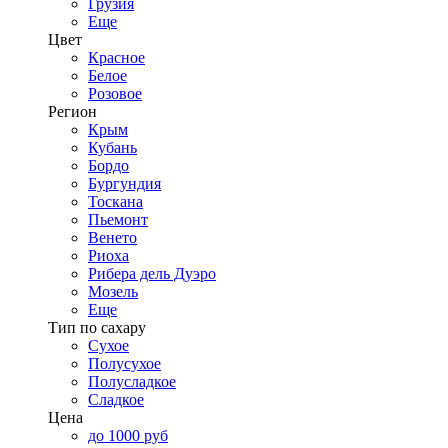
Грузия
Еще
Цвет
Красное
Белое
Розовое
Регион
Крым
Кубань
Бордо
Бургундия
Тоскана
Пьемонт
Венето
Риоха
Рибера дель Дуэро
Мозель
Еще
Тип по сахару
Сухое
Полусухое
Полусладкое
Сладкое
Цена
до 1000 руб