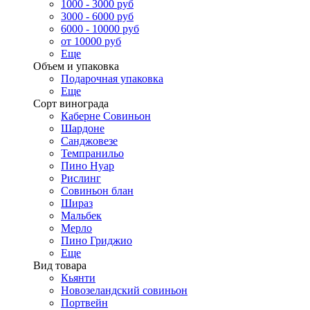
1000 - 3000 руб
3000 - 6000 руб
6000 - 10000 руб
от 10000 руб
Еще
Объем и упаковка
Подарочная упаковка
Еще
Сорт винограда
Каберне Совиньон
Шардоне
Санджовезе
Темпранильо
Пино Нуар
Рислинг
Совиньон блан
Шираз
Мальбек
Мерло
Пино Гриджио
Еще
Вид товара
Кьянти
Новозеландский совиньон
Портвейн