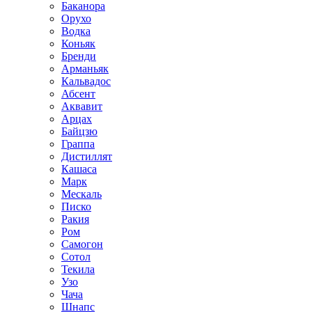
Баканора
Орухо
Водка
Коньяк
Бренди
Арманьяк
Кальвадос
Абсент
Аквавит
Арцах
Байцзю
Граппа
Дистиллят
Кашаса
Марк
Мескаль
Писко
Ракия
Ром
Самогон
Сотол
Текила
Узо
Чача
Шнапс