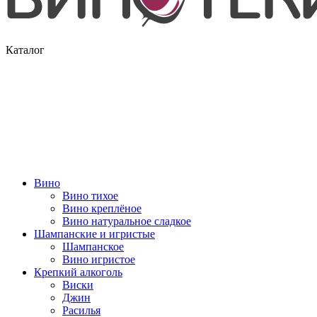
Каталог
Вино
Вино тихое
Вино креплёное
Вино натуральное сладкое
Шампанские и игристые
Шампанское
Вино игристое
Крепкий алкоголь
Виски
Джин
Расилья