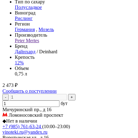
Тип по сахару
Полусладкое
Виноград
Рислинг
Регион
Германия
,
Мозель
Производитель
Peter Mertes
Бренд
Дайнхард
/ Deinhard
Крепость
12%
Объем
0,75 л
2 473 ₽
Сообщить о поступлении
-
+
бут
Мичуринский пр., д 16
Ломоносовский проспект
◆
Нет в наличии
+7 (985) 761-63-24
(10:00–23:00)
vinoteki.ru@yandex.ru
Воротынская ул., д 16