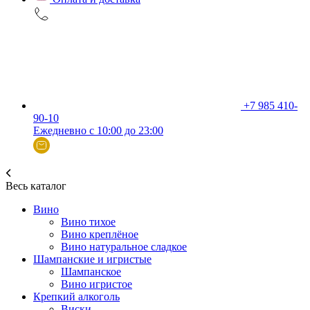
+7 985 410-
90-10
Ежедневно с 10:00 до 23:00
Весь каталог
Вино
Вино тихое
Вино креплёное
Вино натуральное сладкое
Шампанские и игристые
Шампанское
Вино игристое
Крепкий алкоголь
Виски