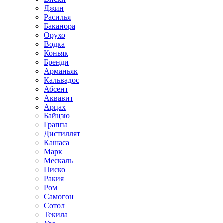
Джин
Расилья
Баканора
Орухо
Водка
Коньяк
Бренди
Арманьяк
Кальвадос
Абсент
Аквавит
Арцах
Байцзю
Граппа
Дистиллят
Кашаса
Марк
Мескаль
Писко
Ракия
Ром
Самогон
Сотол
Текила