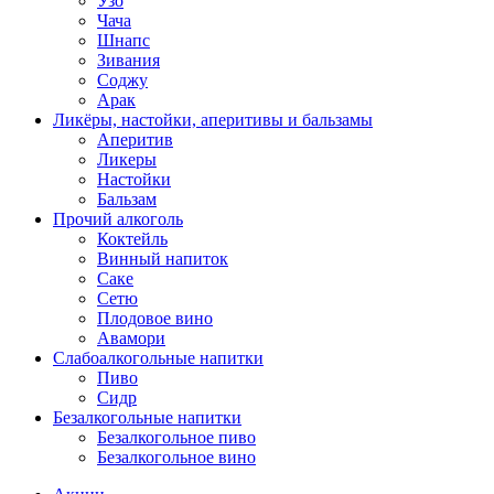
Узо
Чача
Шнапс
Зивания
Соджу
Арак
Ликёры, настойки, аперитивы и бальзамы
Аперитив
Ликеры
Настойки
Бальзам
Прочий алкоголь
Коктейль
Винный напиток
Саке
Сетю
Плодовое вино
Авамори
Слабоалкогольные напитки
Пиво
Сидр
Безалкогольные напитки
Безалкогольное пиво
Безалкогольное вино