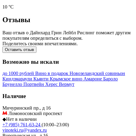
10 °С
Отзывы
Ваш отзыв о Дайнхард Грин Лейбл Рислинг поможет другим
покупателям определиться с выбором.
Поделитесь своими впечатлениями.
Оставить отзыв
Возможно вы искали
до 1000 рублей
Вино в подарок
Новозеландский совиньон
Киндзмараули
Кьянти
Крымское вино
Амароне
Бароло
Брунелло
Портвейн
Херес
Вермут
Наличие
Мичуринский пр., д 16
Ломоносовский проспект
◆
Нет в наличии
+7 (985) 761-63-24
(10:00–23:00)
vinoteki.ru@yandex.ru
Воротынская ул., д 16