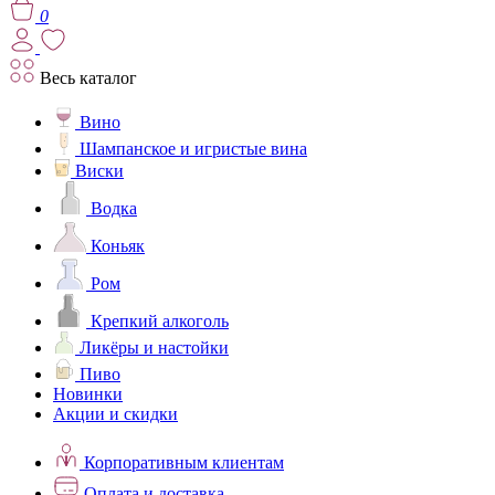
0
Весь каталог
Вино
Шампанское и игристые вина
Виски
Водка
Коньяк
Ром
Крепкий алкоголь
Ликёры и настойки
Пиво
Новинки
Акции и скидки
Корпоративным клиентам
Оплата и доставка