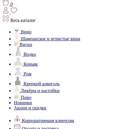
0
Весь каталог
Вино
Шампанское и игристые вина
Виски
Водка
Коньяк
Ром
Крепкий алкоголь
Ликёры и настойки
Пиво
Новинки
Акции и скидки
Корпоративным клиентам
Оплата и доставка