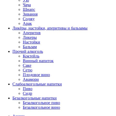
Узо
Чача
Шнапс
Зивания
Соджу
Арак
Ликёры, настойки, аперитивы и бальзамы
Аперитив
Ликеры
Настойки
Бальзам
Прочий алкоголь
Коктейль
Винный напиток
Саке
Сетю
Плодовое вино
Авамори
Слабоалкогольные напитки
Пиво
Сидр
Безалкогольные напитки
Безалкогольное пиво
Безалкогольное вино