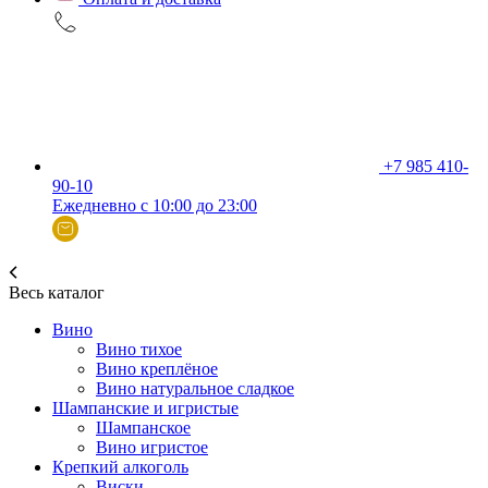
+7 985 410-
90-10
Ежедневно с 10:00 до 23:00
Весь каталог
Вино
Вино тихое
Вино креплёное
Вино натуральное сладкое
Шампанские и игристые
Шампанское
Вино игристое
Крепкий алкоголь
Виски