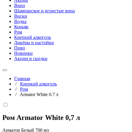
Акции
Вино
Шампанское и игристые вина
Виски
Водка
Коньяк
Ром
Крепкий алкоголь
Ликёры и настойки
Пиво
Новинки
Акции и скидки
Главная
/
Крепкий алкоголь
/
Ром
/
Armator White 0.7 л
Ром Armator White
0,7 л
Арматор Белый 700 мл