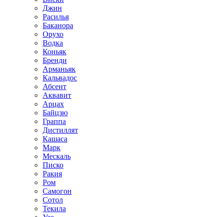
Джин
Расилья
Баканора
Орухо
Водка
Коньяк
Бренди
Арманьяк
Кальвадос
Абсент
Аквавит
Арцах
Байцзю
Граппа
Дистиллят
Кашаса
Марк
Мескаль
Писко
Ракия
Ром
Самогон
Сотол
Текила