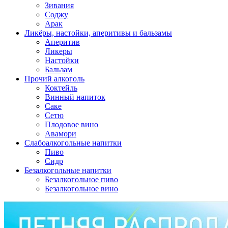
Зивания
Соджу
Арак
Ликёры, настойки, аперитивы и бальзамы
Аперитив
Ликеры
Настойки
Бальзам
Прочий алкоголь
Коктейль
Винный напиток
Саке
Сетю
Плодовое вино
Авамори
Слабоалкогольные напитки
Пиво
Сидр
Безалкогольные напитки
Безалкогольное пиво
Безалкогольное вино