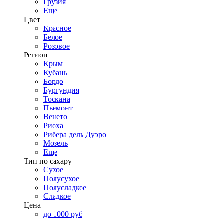
Грузия
Еще
Цвет
Красное
Белое
Розовое
Регион
Крым
Кубань
Бордо
Бургундия
Тоскана
Пьемонт
Венето
Риоха
Рибера дель Дуэро
Мозель
Еще
Тип по сахару
Сухое
Полусухое
Полусладкое
Сладкое
Цена
до 1000 руб