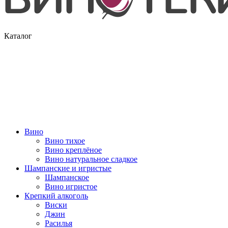
Каталог
Вино
Вино тихое
Вино креплёное
Вино натуральное сладкое
Шампанские и игристые
Шампанское
Вино игристое
Крепкий алкоголь
Виски
Джин
Расилья