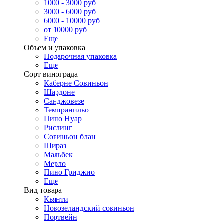
1000 - 3000 руб
3000 - 6000 руб
6000 - 10000 руб
от 10000 руб
Еще
Объем и упаковка
Подарочная упаковка
Еще
Сорт винограда
Каберне Совиньон
Шардоне
Санджовезе
Темпранильо
Пино Нуар
Рислинг
Совиньон блан
Шираз
Мальбек
Мерло
Пино Гриджио
Еще
Вид товара
Кьянти
Новозеландский совиньон
Портвейн