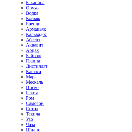
Баканора
Орухо
Водка
Коньяк
Бренди
Арманьяк
Кальвадос
Абсент
Аквавит
Арцах
Байцзю
Граппа
Дистиллят
Кашаса
Марк
Мескаль
Писко
Ракия
Ром
Самогон
Сотол
Текила
Узо
Чача
Шнапс