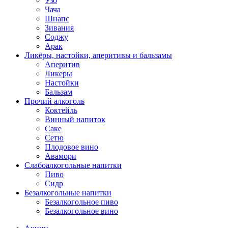
Узо
Чача
Шнапс
Зивания
Соджу
Арак
Ликёры, настойки, аперитивы и бальзамы
Аперитив
Ликеры
Настойки
Бальзам
Прочий алкоголь
Коктейль
Винный напиток
Саке
Сетю
Плодовое вино
Авамори
Слабоалкогольные напитки
Пиво
Сидр
Безалкогольные напитки
Безалкогольное пиво
Безалкогольное вино