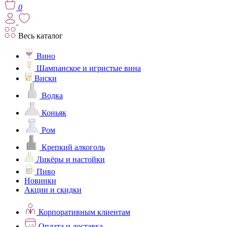
0
Весь каталог
Вино
Шампанское и игристые вина
Виски
Водка
Коньяк
Ром
Крепкий алкоголь
Ликёры и настойки
Пиво
Новинки
Акции и скидки
Корпоративным клиентам
Оплата и доставка