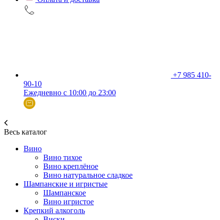
+7 985 410-
90-10
Ежедневно с 10:00 до 23:00
Весь каталог
Вино
Вино тихое
Вино креплёное
Вино натуральное сладкое
Шампанские и игристые
Шампанское
Вино игристое
Крепкий алкоголь
Виски