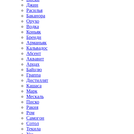
Джин
Расилья
Баканора
Орухо
Водка
Коньяк
Бренди
Арманьяк
Кальвадос
Абсент
Аквавит
Арцах
Байцзю
Граппа
Дистиллят
Кашаса
Марк
Мескаль
Писко
Ракия
Ром
Самогон
Сотол
Текила