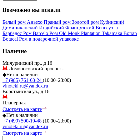
Возможно вы искали
Белый ром
Аньехо
Пряный ром
Золотой ром
Кубинский
Доминиканский
Индийский
Французский
Венесуэла
Барбадос
Ром Barcelo
Ром Old Monk
Plantation
Takamaka
Botran
Botucal
Ром в подарочной упаковке
Наличие
Мичуринский пр., д 16
Ломоносовский проспект
◆
Нет в наличии
+7 (985) 761-63-24
(10:00–23:00)
vinoteki.ru@yandex.ru
Воротынская ул., д 16
Планерная
Смотреть на карте
◆
Нет в наличии
+7 (499) 500-19-48
(10:00–23:00)
vinoteki.ru@yandex.ru
Смотреть на карте