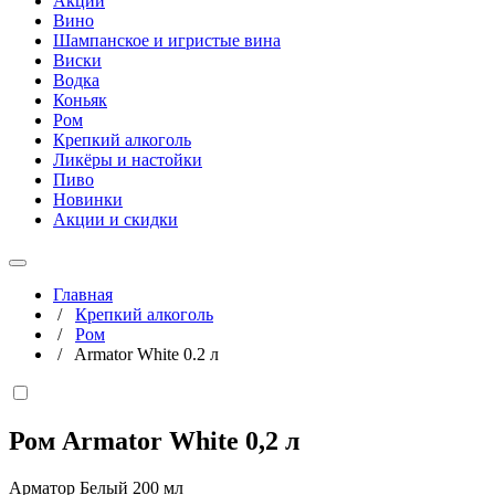
Акции
Вино
Шампанское и игристые вина
Виски
Водка
Коньяк
Ром
Крепкий алкоголь
Ликёры и настойки
Пиво
Новинки
Акции и скидки
Главная
/
Крепкий алкоголь
/
Ром
/
Armator White 0.2 л
Ром Armator White
0,2 л
Арматор Белый 200 мл