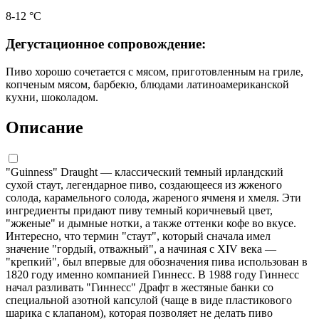
8-12 °С
Дегустационное сопровождение:
Пиво хорошо сочетается с мясом, приготовленным на гриле,
копченым мясом, барбекю, блюдами латиноамериканской
кухни, шоколадом.
Описание
"Guinness" Draught — классический темный ирландский
сухой стаут, легендарное пиво, создающееся из жженого
солода, карамельного солода, жареного ячменя и хмеля. Эти
ингредиенты придают пиву темный коричневый цвет,
"жженые" и дымные нотки, а также оттенки кофе во вкусе.
Интересно, что термин "стаут", который сначала имел
значение "гордый, отважный", а начиная с XIV века —
"крепкий", был впервые для обозначения пива использован в
1820 году именно компанией Гиннесс. В 1988 году Гиннесс
начал разливать "Гиннесс" Драфт в жестяные банки со
специальной азотной капсулой (чаще в виде пластикового
шарика с клапаном), которая позволяет не делать пиво