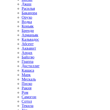
Джин
Расилья
Баканора
Орухо
Водка
Коньяк
Бренди
Арманьяк
Кальвадос
Абсент
Аквавит
Арцах
Байцзю
Граппа
Дистиллят
Кашаса
Марк
Мескаль
Писко
Ракия
Ром
Самогон
Сотол
Текила