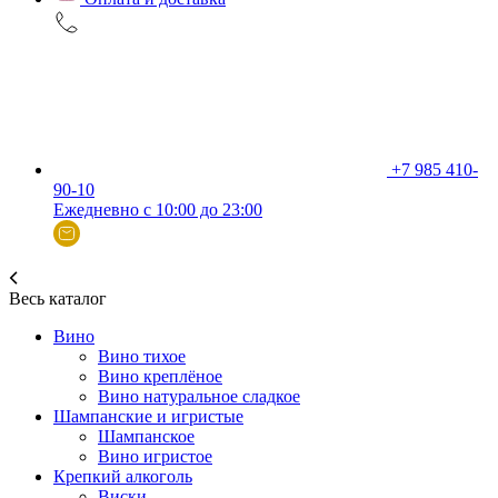
+7 985 410-
90-10
Ежедневно с 10:00 до 23:00
Весь каталог
Вино
Вино тихое
Вино креплёное
Вино натуральное сладкое
Шампанские и игристые
Шампанское
Вино игристое
Крепкий алкоголь
Виски