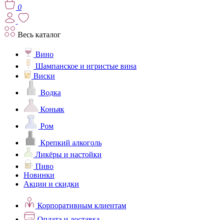
0
Весь каталог
Вино
Шампанское и игристые вина
Виски
Водка
Коньяк
Ром
Крепкий алкоголь
Ликёры и настойки
Пиво
Новинки
Акции и скидки
Корпоративным клиентам
Оплата и доставка