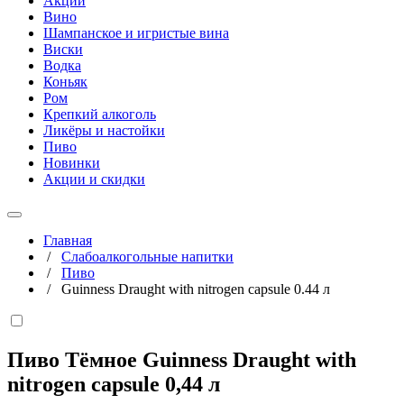
Акции
Вино
Шампанское и игристые вина
Виски
Водка
Коньяк
Ром
Крепкий алкоголь
Ликёры и настойки
Пиво
Новинки
Акции и скидки
Главная
/
Слабоалкогольные напитки
/
Пиво
/
Guinness Draught with nitrogen capsule 0.44 л
Пиво Тёмное Guinness Draught with
nitrogen capsule
0,44 л