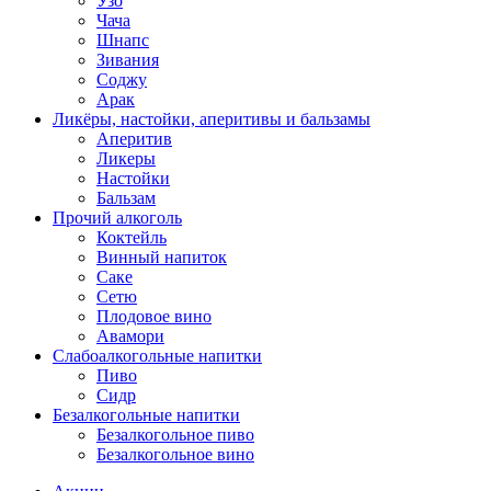
Узо
Чача
Шнапс
Зивания
Соджу
Арак
Ликёры, настойки, аперитивы и бальзамы
Аперитив
Ликеры
Настойки
Бальзам
Прочий алкоголь
Коктейль
Винный напиток
Саке
Сетю
Плодовое вино
Авамори
Слабоалкогольные напитки
Пиво
Сидр
Безалкогольные напитки
Безалкогольное пиво
Безалкогольное вино