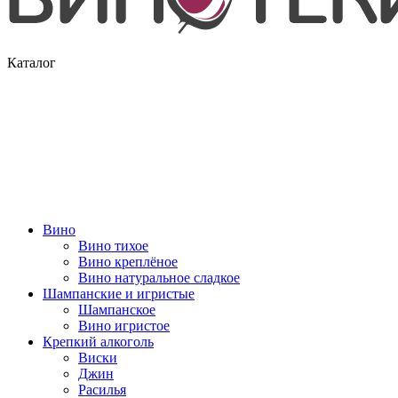
Каталог
Вино
Вино тихое
Вино креплёное
Вино натуральное сладкое
Шампанские и игристые
Шампанское
Вино игристое
Крепкий алкоголь
Виски
Джин
Расилья