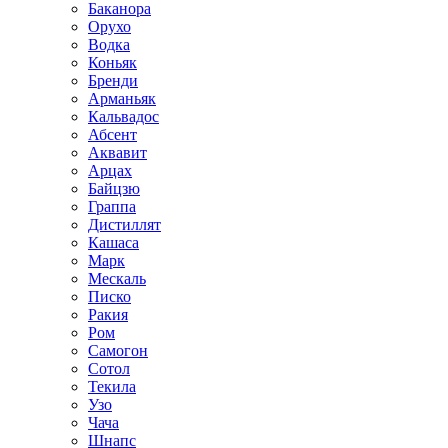
Баканора
Орухо
Водка
Коньяк
Бренди
Арманьяк
Кальвадос
Абсент
Аквавит
Арцах
Байцзю
Граппа
Дистиллят
Кашаса
Марк
Мескаль
Писко
Ракия
Ром
Самогон
Сотол
Текила
Узо
Чача
Шнапс