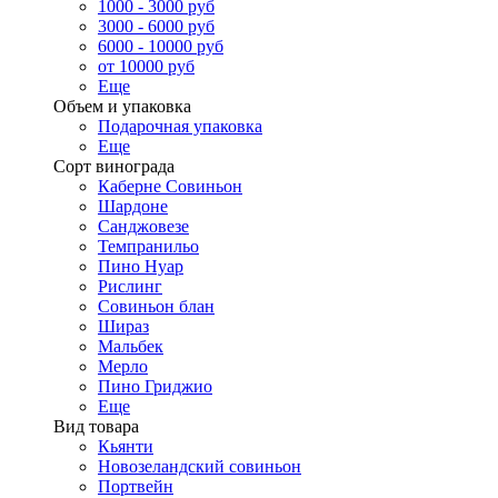
1000 - 3000 руб
3000 - 6000 руб
6000 - 10000 руб
от 10000 руб
Еще
Объем и упаковка
Подарочная упаковка
Еще
Сорт винограда
Каберне Совиньон
Шардоне
Санджовезе
Темпранильо
Пино Нуар
Рислинг
Совиньон блан
Шираз
Мальбек
Мерло
Пино Гриджио
Еще
Вид товара
Кьянти
Новозеландский совиньон
Портвейн