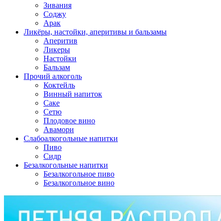
Зивания
Соджу
Арак
Ликёры, настойки, аперитивы и бальзамы
Аперитив
Ликеры
Настойки
Бальзам
Прочий алкоголь
Коктейль
Винный напиток
Саке
Сетю
Плодовое вино
Авамори
Слабоалкогольные напитки
Пиво
Сидр
Безалкогольные напитки
Безалкогольное пиво
Безалкогольное вино