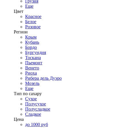
Грузия
Еще
Цвет
Красное
Белое
Розовое
Регион
Крым
Кубань
Бордо
Бургундия
Тоскана
Пьемонт
Венето
Риоха
Рибера дель Дуэро
Мозель
Еще
Тип по сахару
Сухое
Полусухое
Полусладкое
Сладкое
Цена
до 1000 руб