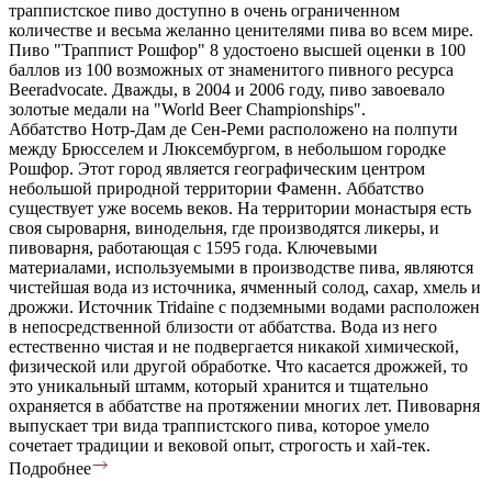
траппистское пиво доступно в очень ограниченном
количестве и весьма желанно ценителями пива во всем мире.
Пиво "Траппист Рошфор" 8 удостоено высшей оценки в 100
баллов из 100 возможных от знаменитого пивного ресурса
Beeradvocate. Дважды, в 2004 и 2006 году, пиво завоевало
золотые медали на "World Beer Championships".
Аббатство Нотр-Дам де Сен-Реми расположено на полпути
между Брюсселем и Люксембургом, в небольшом городке
Рошфор. Этот город является географическим центром
небольшой природной территории Фаменн. Аббатство
существует уже восемь веков. На территории монастыря есть
своя сыроварня, винодельня, где производятся ликеры, и
пивоварня, работающая с 1595 года. Ключевыми
материалами, используемыми в производстве пива, являются
чистейшая вода из источника, ячменный солод, сахар, хмель и
дрожжи. Источник Tridaine с подземными водами расположен
в непосредственной близости от аббатства. Вода из него
естественно чистая и не подвергается никакой химической,
физической или другой обработке. Что касается дрожжей, то
это уникальный штамм, который хранится и тщательно
охраняется в аббатстве на протяжении многих лет. Пивоварня
выпускает три вида траппистского пива, которое умело
сочетает традиции и вековой опыт, строгость и хай-тек.
Подробнее