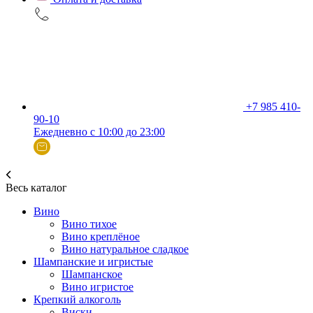
+7 985 410-
90-10
Ежедневно с 10:00 до 23:00
Весь каталог
Вино
Вино тихое
Вино креплёное
Вино натуральное сладкое
Шампанские и игристые
Шампанское
Вино игристое
Крепкий алкоголь
Виски