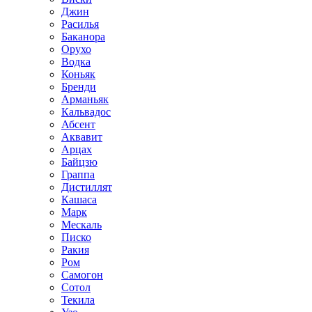
Джин
Расилья
Баканора
Орухо
Водка
Коньяк
Бренди
Арманьяк
Кальвадос
Абсент
Аквавит
Арцах
Байцзю
Граппа
Дистиллят
Кашаса
Марк
Мескаль
Писко
Ракия
Ром
Самогон
Сотол
Текила