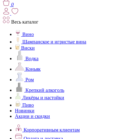
0
Весь каталог
Вино
Шампанское и игристые вина
Виски
Водка
Коньяк
Ром
Крепкий алкоголь
Ликёры и настойки
Пиво
Новинки
Акции и скидки
Корпоративным клиентам
Оплата и доставка