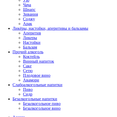
Узо
Чача
Шнапс
Зивания
Соджу
Арак
Ликёры, настойки, аперитивы и бальзамы
Аперитив
Ликеры
Настойки
Бальзам
Прочий алкоголь
Коктейль
Винный напиток
Саке
Сетю
Плодовое вино
Авамори
Слабоалкогольные напитки
Пиво
Сидр
Безалкогольные напитки
Безалкогольное пиво
Безалкогольное вино