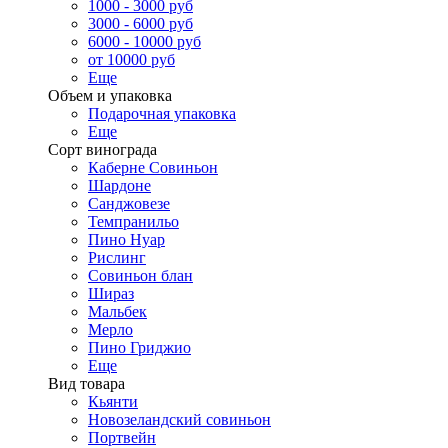
1000 - 3000 руб
3000 - 6000 руб
6000 - 10000 руб
от 10000 руб
Еще
Объем и упаковка
Подарочная упаковка
Еще
Сорт винограда
Каберне Совиньон
Шардоне
Санджовезе
Темпранильо
Пино Нуар
Рислинг
Совиньон блан
Шираз
Мальбек
Мерло
Пино Гриджио
Еще
Вид товара
Кьянти
Новозеландский совиньон
Портвейн