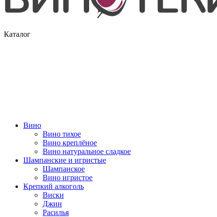
Каталог
Вино
Вино тихое
Вино креплёное
Вино натуральное сладкое
Шампанские и игристые
Шампанское
Вино игристое
Крепкий алкоголь
Виски
Джин
Расилья