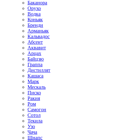
Баканора
Орухо
Водка
Коньяк
Бренди
Арманьяк
Кальвадос
Абсент
Аквавит
Арцах
Байцзю
Граппа
Дистиллят
Кашаса
Марк
Мескаль
Писко
Ракия
Ром
Самогон
Сотол
Текила
Узо
Чача
Шнапс