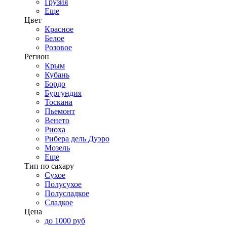
Грузия
Еще
Цвет
Красное
Белое
Розовое
Регион
Крым
Кубань
Бордо
Бургундия
Тоскана
Пьемонт
Венето
Риоха
Рибера дель Дуэро
Мозель
Еще
Тип по сахару
Сухое
Полусухое
Полусладкое
Сладкое
Цена
до 1000 руб