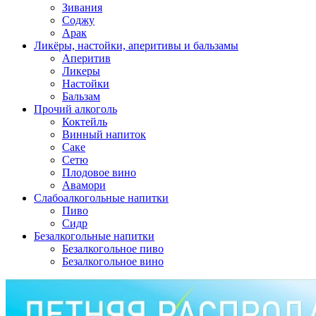
Зивания
Соджу
Арак
Ликёры, настойки, аперитивы и бальзамы
Аперитив
Ликеры
Настойки
Бальзам
Прочий алкоголь
Коктейль
Винный напиток
Саке
Сетю
Плодовое вино
Авамори
Слабоалкогольные напитки
Пиво
Сидр
Безалкогольные напитки
Безалкогольное пиво
Безалкогольное вино