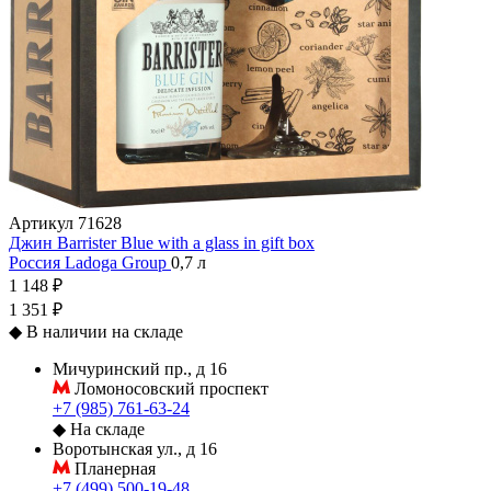
Артикул
71628
Джин Barrister Blue with a glass in gift box
Россия
Ladoga Group
0,7 л
1 148 ₽
1 351 ₽
◆
В наличии на складе
Мичуринский пр., д 16
Ломоносовский проспект
+7 (985) 761-63-24
◆
На складе
Воротынская ул., д 16
Планерная
+7 (499) 500-19-48