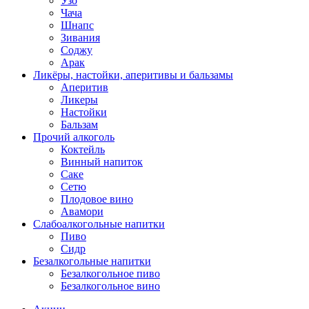
Узо
Чача
Шнапс
Зивания
Соджу
Арак
Ликёры, настойки, аперитивы и бальзамы
Аперитив
Ликеры
Настойки
Бальзам
Прочий алкоголь
Коктейль
Винный напиток
Саке
Сетю
Плодовое вино
Авамори
Слабоалкогольные напитки
Пиво
Сидр
Безалкогольные напитки
Безалкогольное пиво
Безалкогольное вино