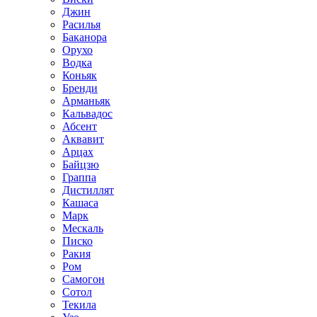
Джин
Расилья
Баканора
Орухо
Водка
Коньяк
Бренди
Арманьяк
Кальвадос
Абсент
Аквавит
Арцах
Байцзю
Граппа
Дистиллят
Кашаса
Марк
Мескаль
Писко
Ракия
Ром
Самогон
Сотол
Текила