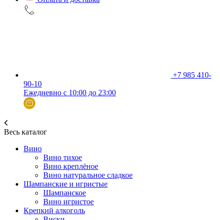
+7 985 410-
90-10
Ежедневно с 10:00 до 23:00
Весь каталог
Вино
Вино тихое
Вино креплёное
Вино натуральное сладкое
Шампанские и игристые
Шампанское
Вино игристое
Крепкий алкоголь
Виски