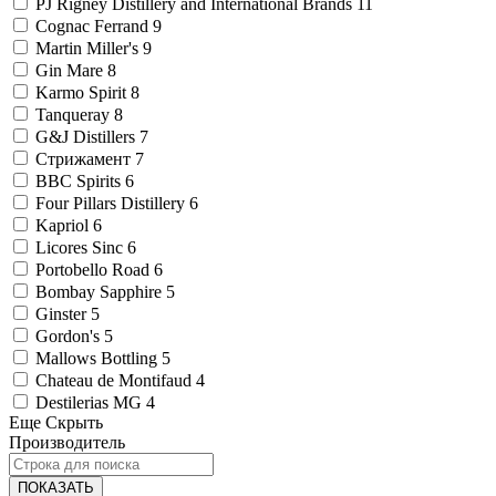
PJ Rigney Distillery and International Brands
11
Cognac Ferrand
9
Martin Miller's
9
Gin Mare
8
Karmo Spirit
8
Tanqueray
8
G&J Distillers
7
Стрижамент
7
BBC Spirits
6
Four Pillars Distillery
6
Kapriol
6
Licores Sinc
6
Portobello Road
6
Bombay Sapphire
5
Ginster
5
Gordon's
5
Mallows Bottling
5
Chateau de Montifaud
4
Destilerias MG
4
Еще
Скрыть
Производитель
ПОКАЗАТЬ