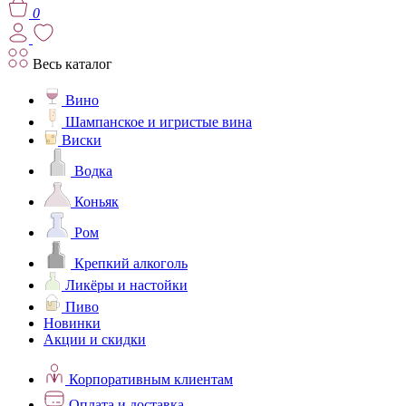
0
Весь каталог
Вино
Шампанское и игристые вина
Виски
Водка
Коньяк
Ром
Крепкий алкоголь
Ликёры и настойки
Пиво
Новинки
Акции и скидки
Корпоративным клиентам
Оплата и доставка