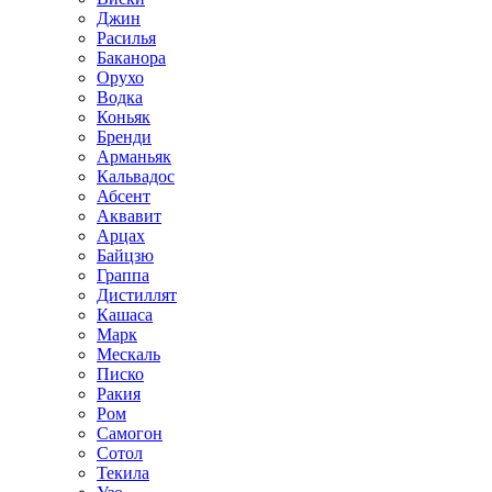
Джин
Расилья
Баканора
Орухо
Водка
Коньяк
Бренди
Арманьяк
Кальвадос
Абсент
Аквавит
Арцах
Байцзю
Граппа
Дистиллят
Кашаса
Марк
Мескаль
Писко
Ракия
Ром
Самогон
Сотол
Текила