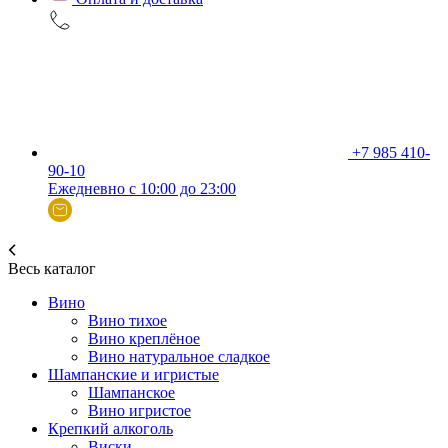
+7 985 410-
90-10
Ежедневно с 10:00 до 23:00
Весь каталог
Вино
Вино тихое
Вино креплёное
Вино натуральное сладкое
Шампанские и игристые
Шампанское
Вино игристое
Крепкий алкоголь
Виски