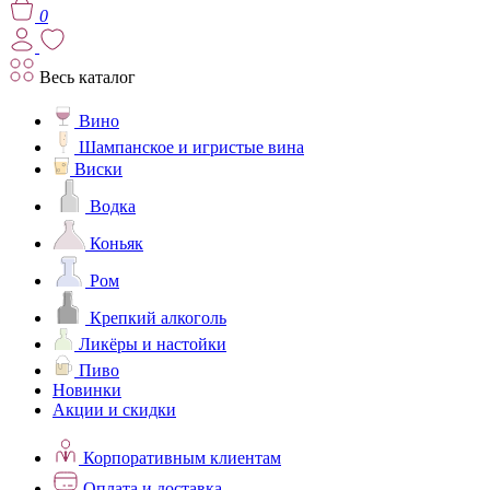
0
Весь каталог
Вино
Шампанское и игристые вина
Виски
Водка
Коньяк
Ром
Крепкий алкоголь
Ликёры и настойки
Пиво
Новинки
Акции и скидки
Корпоративным клиентам
Оплата и доставка