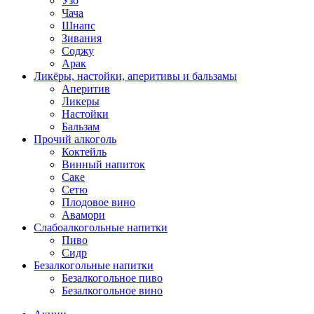
Узо
Чача
Шнапс
Зивания
Соджу
Арак
Ликёры, настойки, аперитивы и бальзамы
Аперитив
Ликеры
Настойки
Бальзам
Прочий алкоголь
Коктейль
Винный напиток
Саке
Сетю
Плодовое вино
Авамори
Слабоалкогольные напитки
Пиво
Сидр
Безалкогольные напитки
Безалкогольное пиво
Безалкогольное вино