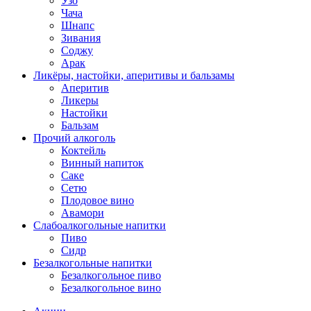
Узо
Чача
Шнапс
Зивания
Соджу
Арак
Ликёры, настойки, аперитивы и бальзамы
Аперитив
Ликеры
Настойки
Бальзам
Прочий алкоголь
Коктейль
Винный напиток
Саке
Сетю
Плодовое вино
Авамори
Слабоалкогольные напитки
Пиво
Сидр
Безалкогольные напитки
Безалкогольное пиво
Безалкогольное вино