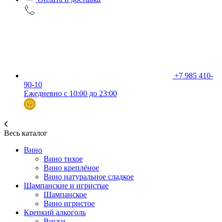
+7 985 410-
90-10
Ежедневно с 10:00 до 23:00
Весь каталог
Вино
Вино тихое
Вино креплёное
Вино натуральное сладкое
Шампанские и игристые
Шампанское
Вино игристое
Крепкий алкоголь
Виски