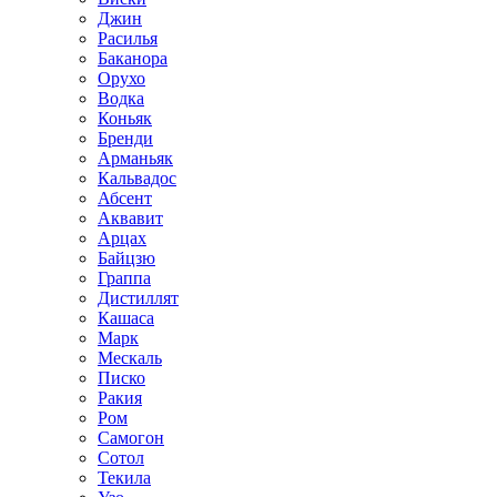
Джин
Расилья
Баканора
Орухо
Водка
Коньяк
Бренди
Арманьяк
Кальвадос
Абсент
Аквавит
Арцах
Байцзю
Граппа
Дистиллят
Кашаса
Марк
Мескаль
Писко
Ракия
Ром
Самогон
Сотол
Текила