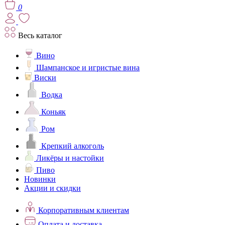
0
Весь каталог
Вино
Шампанское и игристые вина
Виски
Водка
Коньяк
Ром
Крепкий алкоголь
Ликёры и настойки
Пиво
Новинки
Акции и скидки
Корпоративным клиентам
Оплата и доставка