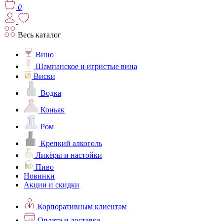
0
Весь каталог
Вино
Шампанское и игристые вина
Виски
Водка
Коньяк
Ром
Крепкий алкоголь
Ликёры и настойки
Пиво
Новинки
Акции и скидки
Корпоративным клиентам
Оплата и доставка