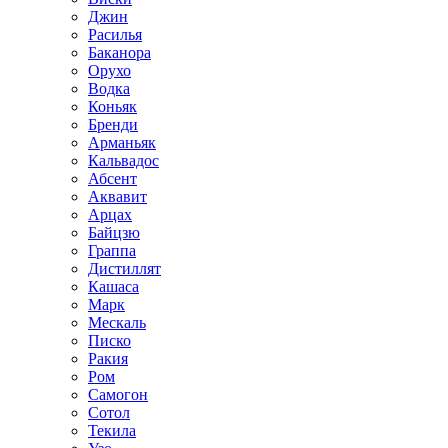
Джин
Расилья
Баканора
Орухо
Водка
Коньяк
Бренди
Арманьяк
Кальвадос
Абсент
Аквавит
Арцах
Байцзю
Граппа
Дистиллят
Кашаса
Марк
Мескаль
Писко
Ракия
Ром
Самогон
Сотол
Текила