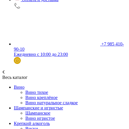
+7 985 410-
90-10
Ежедневно с 10:00 до 23:00
Весь каталог
Вино
Вино тихое
Вино креплёное
Вино натуральное сладкое
Шампанские и игристые
Шампанское
Вино игристое
Крепкий алкоголь
Виски