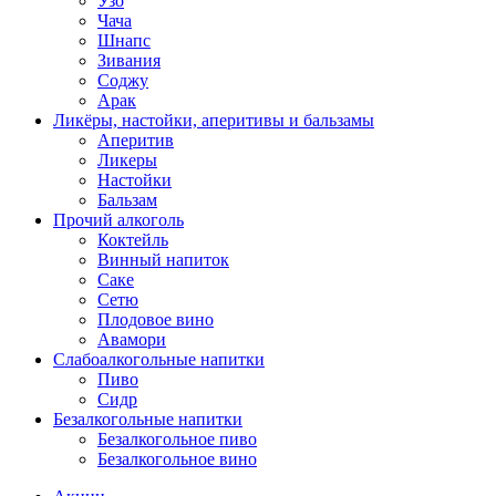
Узо
Чача
Шнапс
Зивания
Соджу
Арак
Ликёры, настойки, аперитивы и бальзамы
Аперитив
Ликеры
Настойки
Бальзам
Прочий алкоголь
Коктейль
Винный напиток
Саке
Сетю
Плодовое вино
Авамори
Слабоалкогольные напитки
Пиво
Сидр
Безалкогольные напитки
Безалкогольное пиво
Безалкогольное вино