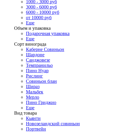
1000 - 3000 руб
3000 - 6000 руб
6000 - 10000 руб
от 10000 руб
Еще
Объем и упаковка
Подарочная упаковка
Еще
Сорт винограда
Каберне Совиньон
Шардоне
Санджовезе
Темпранильо
Пино Нуар
Рислинг
Совиньон блан
Шираз
Мальбек
Мерло
Пино Гриджио
Еще
Вид товара
Кьянти
Новозеландский совиньон
Портвейн