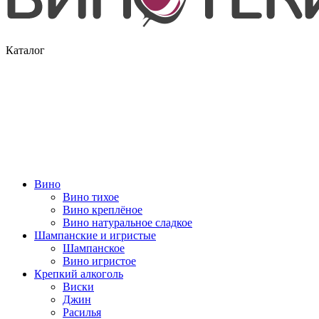
Каталог
Вино
Вино тихое
Вино креплёное
Вино натуральное сладкое
Шампанские и игристые
Шампанское
Вино игристое
Крепкий алкоголь
Виски
Джин
Расилья