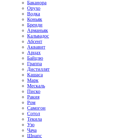
Баканора
Орухо
Водка
Коньяк
Бренди
Арманьяк
Кальвадос
Абсент
Аквавит
Арцах
Байцзю
Граппа
Дистиллят
Кашаса
Марк
Мескаль
Писко
Ракия
Ром
Самогон
Сотол
Текила
Узо
Чача
Шнапс