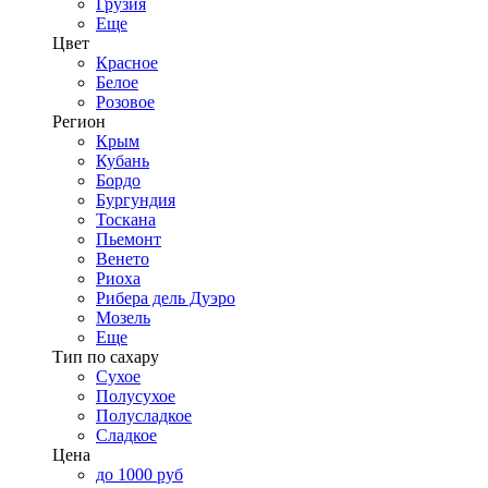
Грузия
Еще
Цвет
Красное
Белое
Розовое
Регион
Крым
Кубань
Бордо
Бургундия
Тоскана
Пьемонт
Венето
Риоха
Рибера дель Дуэро
Мозель
Еще
Тип по сахару
Сухое
Полусухое
Полусладкое
Сладкое
Цена
до 1000 руб