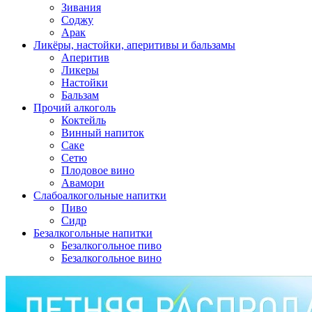
Зивания
Соджу
Арак
Ликёры, настойки, аперитивы и бальзамы
Аперитив
Ликеры
Настойки
Бальзам
Прочий алкоголь
Коктейль
Винный напиток
Саке
Сетю
Плодовое вино
Авамори
Слабоалкогольные напитки
Пиво
Сидр
Безалкогольные напитки
Безалкогольное пиво
Безалкогольное вино