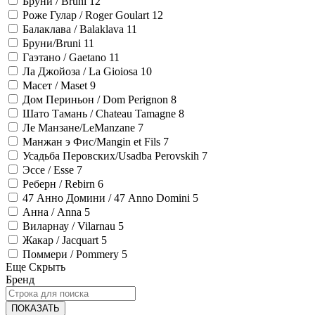
Бруни / Bruni
12
Роже Гулар / Roger Goulart
12
Балаклава / Balaklava
11
Бруни/Bruni
11
Гаэтано / Gaetano
11
Ла Джойоза / La Gioiosa
10
Масет / Maset
9
Дом Периньон / Dom Perignon
8
Шато Тамань / Chateau Tamagne
8
Лe Манзане/LeManzane
7
Манжан э Фис/Mangin et Fils
7
Усадьба Перовских/Usadba Perovskih
7
Эссе / Esse
7
Реберн / Rebirn
6
47 Анно Домини / 47 Anno Domini
5
Анна / Anna
5
Виларнау / Vilarnau
5
Жакар / Jacquart
5
Поммери / Pommery
5
Еще
Скрыть
Бренд
ПОКАЗАТЬ