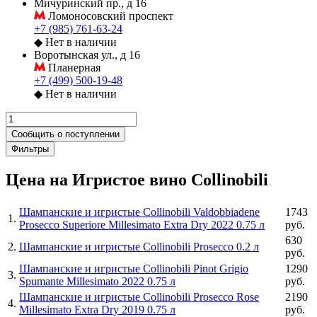
Мичуринский пр., д 16
Ломоносовский проспект
+7 (985) 761-63-24
◆
Нет в наличии
Воротынская ул., д 16
Планерная
+7 (499) 500-19-48
◆
Нет в наличии
Сообщить о поступлении
Фильтры
Цена на Игристое вино Collinobili
Шампанские и игристые Collinobili Valdobbiadene
1743
1
.
Prosecco Superiore Millesimato Extra Dry 2022 0.75 л
руб.
630
2
.
Шампанские и игристые Collinobili Prosecco 0.2 л
руб.
Шампанские и игристые Collinobili Pinot Grigio
1290
3
.
Spumante Millesimato 2022 0.75 л
руб.
Шампанские и игристые Collinobili Prosecco Rose
2190
4
.
Millesimato Extra Dry 2019 0.75 л
руб.