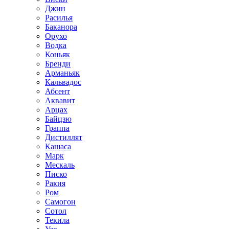
Джин
Расилья
Баканора
Орухо
Водка
Коньяк
Бренди
Арманьяк
Кальвадос
Абсент
Аквавит
Арцах
Байцзю
Граппа
Дистиллят
Кашаса
Марк
Мескаль
Писко
Ракия
Ром
Самогон
Сотол
Текила