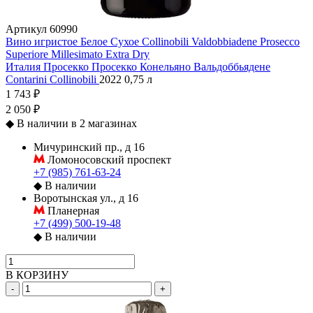
Артикул
60990
Вино игристое Белое Сухое Collinobili Valdobbiadene Prosecco
Superiore Millesimato Extra Dry
Италия
Просекко
Просекко Конельяно Вальдоббьядене
Contarini
Collinobili
2022
0,75 л
1 743 ₽
2 050 ₽
◆
В наличии в 2 магазинах
Мичуринский пр., д 16
Ломоносовский проспект
+7 (985) 761-63-24
◆
В наличии
Воротынская ул., д 16
Планерная
+7 (499) 500-19-48
◆
В наличии
В КОРЗИНУ
-
+