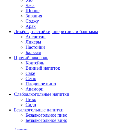
Узо
Чача
Шнапс
Зивания
Соджу
Арак
Ликёры, настойки, аперитивы и бальзамы
Аперитив
Ликеры
Настойки
Бальзам
Прочий алкоголь
Коктейль
Винный напиток
Саке
Сетю
Плодовое вино
Авамори
Слабоалкогольные напитки
Пиво
Сидр
Безалкогольные напитки
Безалкогольное пиво
Безалкогольное вино