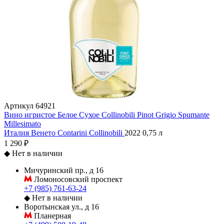
Артикул
64921
Вино игристое Белое Сухое Collinobili Pinot Grigio Spumante
Millesimato
Италия
Венето
Contarini
Collinobili
2022
0,75 л
1 290 ₽
◆
Нет в наличии
Мичуринский пр., д 16
Ломоносовский проспект
+7 (985) 761-63-24
◆
Нет в наличии
Воротынская ул., д 16
Планерная