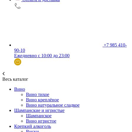
+7 985 410-
90-10
Ежедневно с 10:00 до 23:00
Весь каталог
Вино
Вино тихое
Вино креплёное
Вино натуральное сладкое
Шампанские и игристые
Шампанское
Вино игристое
Крепкий алкоголь
Виски