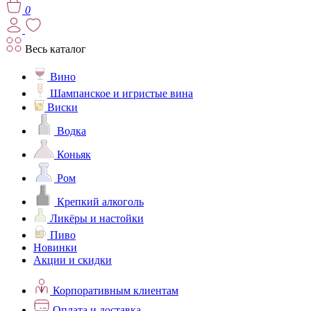
0
Весь каталог
Вино
Шампанское и игристые вина
Виски
Водка
Коньяк
Ром
Крепкий алкоголь
Ликёры и настойки
Пиво
Новинки
Акции и скидки
Корпоративным клиентам
Оплата и доставка