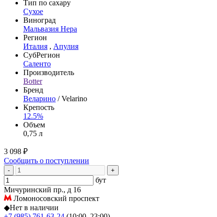
Тип по сахару
Сухое
Виноград
Мальвазия Нера
Регион
Италия
,
Апулия
СубРегион
Саленто
Производитель
Botter
Бренд
Веларино
/ Velarino
Крепость
12.5%
Объем
0,75 л
3 098 ₽
Сообщить о поступлении
-
+
бут
Мичуринский пр., д 16
Ломоносовский проспект
◆
Нет в наличии
+7 (985) 761-63-24
(10:00–23:00)