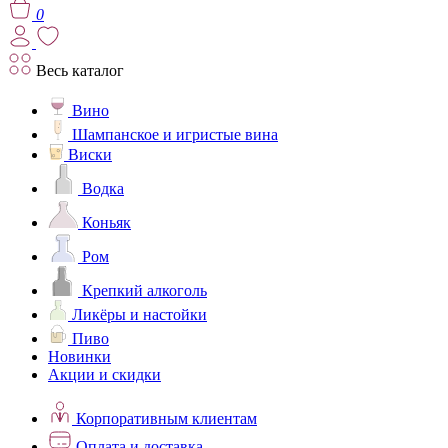
0
Весь каталог
Вино
Шампанское и игристые вина
Виски
Водка
Коньяк
Ром
Крепкий алкоголь
Ликёры и настойки
Пиво
Новинки
Акции и скидки
Корпоративным клиентам
Оплата и доставка