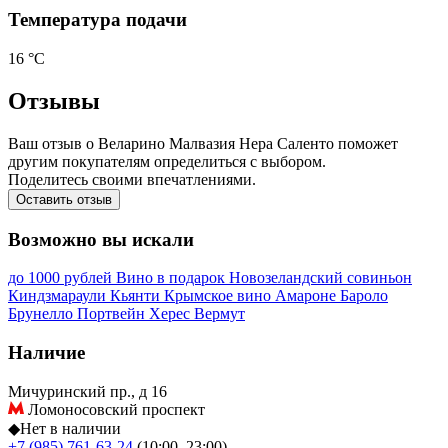
Температура подачи
16 °С
Отзывы
Ваш отзыв о Веларино Малвазия Нера Саленто поможет
другим покупателям определиться с выбором.
Поделитесь своими впечатлениями.
Оставить отзыв
Возможно вы искали
до 1000 рублей
Вино в подарок
Новозеландский совиньон
Киндзмараули
Кьянти
Крымское вино
Амароне
Бароло
Брунелло
Портвейн
Херес
Вермут
Наличие
Мичуринский пр., д 16
Ломоносовский проспект
◆
Нет в наличии
+7 (985) 761-63-24
(10:00–23:00)