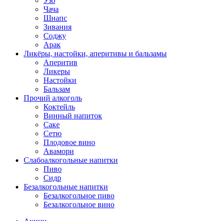
Узо
Чача
Шнапс
Зивания
Соджу
Арак
Ликёры, настойки, аперитивы и бальзамы
Аперитив
Ликеры
Настойки
Бальзам
Прочий алкоголь
Коктейль
Винный напиток
Саке
Сетю
Плодовое вино
Авамори
Слабоалкогольные напитки
Пиво
Сидр
Безалкогольные напитки
Безалкогольное пиво
Безалкогольное вино