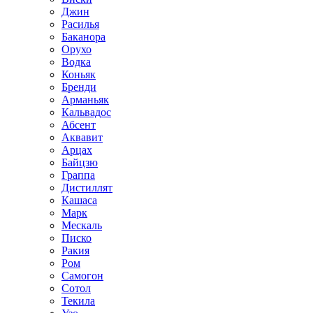
Джин
Расилья
Баканора
Орухо
Водка
Коньяк
Бренди
Арманьяк
Кальвадос
Абсент
Аквавит
Арцах
Байцзю
Граппа
Дистиллят
Кашаса
Марк
Мескаль
Писко
Ракия
Ром
Самогон
Сотол
Текила