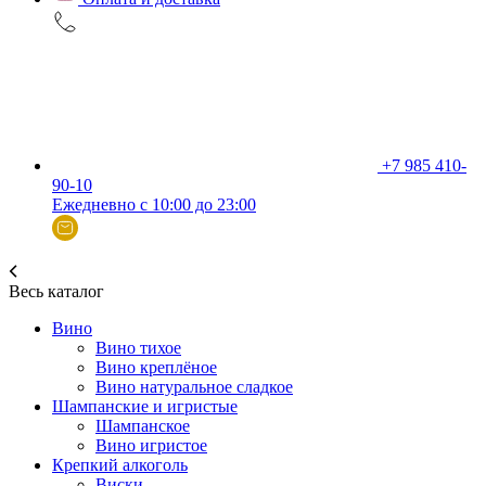
+7 985 410-
90-10
Ежедневно с 10:00 до 23:00
Весь каталог
Вино
Вино тихое
Вино креплёное
Вино натуральное сладкое
Шампанские и игристые
Шампанское
Вино игристое
Крепкий алкоголь
Виски