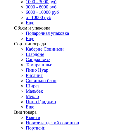
1000 - 3000 руб
3000 - 6000 руб
6000 - 10000 руб
от 10000 руб
Еще
Объем и упаковка
Подарочная упаковка
Еще
Сорт винограда
Каберне Совиньон
Шардоне
Санджовезе
Темпранильо
Пино Нуар
Рислинг
Совиньон блан
Шираз
Мальбек
Мерло
Пино Гриджио
Еще
Вид товара
Кьянти
Новозеландский совиньон
Портвейн