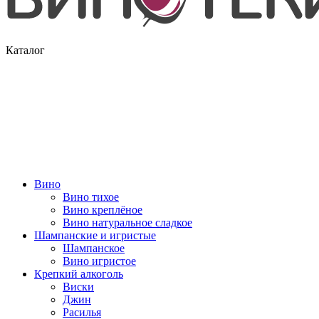
Каталог
Вино
Вино тихое
Вино креплёное
Вино натуральное сладкое
Шампанские и игристые
Шампанское
Вино игристое
Крепкий алкоголь
Виски
Джин
Расилья