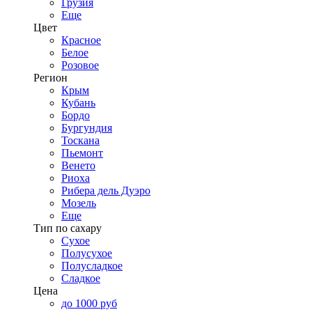
Грузия
Еще
Цвет
Красное
Белое
Розовое
Регион
Крым
Кубань
Бордо
Бургундия
Тоскана
Пьемонт
Венето
Риоха
Рибера дель Дуэро
Мозель
Еще
Тип по сахару
Сухое
Полусухое
Полусладкое
Сладкое
Цена
до 1000 руб