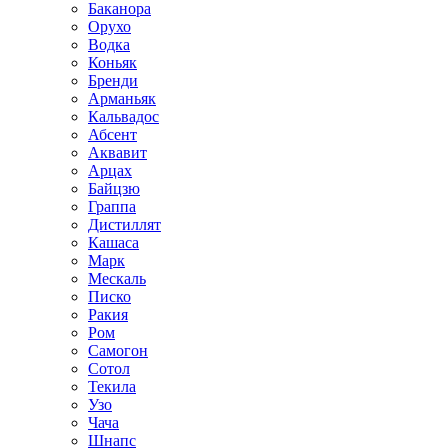
Баканора
Орухо
Водка
Коньяк
Бренди
Арманьяк
Кальвадос
Абсент
Аквавит
Арцах
Байцзю
Граппа
Дистиллят
Кашаса
Марк
Мескаль
Писко
Ракия
Ром
Самогон
Сотол
Текила
Узо
Чача
Шнапс