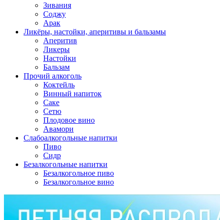
Зивания
Соджу
Арак
Ликёры, настойки, аперитивы и бальзамы
Аперитив
Ликеры
Настойки
Бальзам
Прочий алкоголь
Коктейль
Винный напиток
Саке
Сетю
Плодовое вино
Авамори
Слабоалкогольные напитки
Пиво
Сидр
Безалкогольные напитки
Безалкогольное пиво
Безалкогольное вино