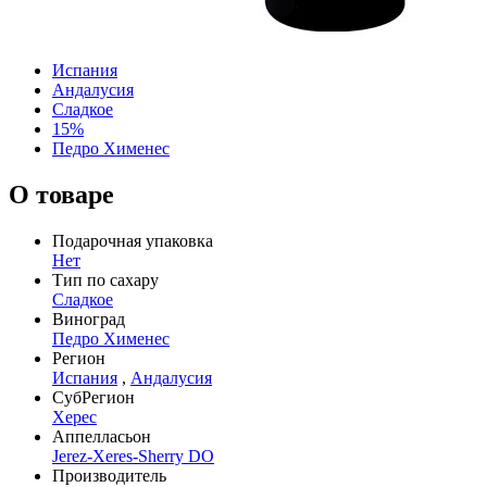
Испания
Андалусия
Сладкое
15%
Педро Хименес
О товаре
Подарочная упаковка
Нет
Тип по сахару
Сладкое
Виноград
Педро Хименес
Регион
Испания
,
Андалусия
СубРегион
Херес
Аппелласьон
Jerez-Xeres-Sherry DO
Производитель