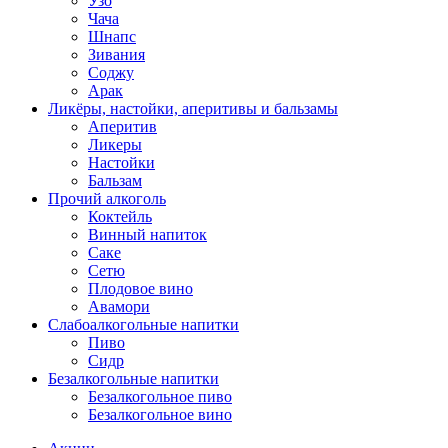
Узо
Чача
Шнапс
Зивания
Соджу
Арак
Ликёры, настойки, аперитивы и бальзамы
Аперитив
Ликеры
Настойки
Бальзам
Прочий алкоголь
Коктейль
Винный напиток
Саке
Сетю
Плодовое вино
Авамори
Слабоалкогольные напитки
Пиво
Сидр
Безалкогольные напитки
Безалкогольное пиво
Безалкогольное вино