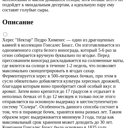
подойдет к миндальным десертам, а идеальную пару ему
составят голубые сыры.
Описание
Херес "Нектар" Педро Хименес — один из драгоценных
камней в коллекции Гонсалес Биасс. Он изготавливается из
одноименного сорта белого винограда, который 5-6 раз за
сезон собирается вручную буквально по ягодке. Перед
прессованием виноград раскладывается на соломенные маты,
где вялится на солнце в течение 1-2 недель, что позволяет
максимально сконцентрировать в ягодах сахар.
Ферментируется херес в 500-литровых бочках, при этом в
сусло обязательно добавляется культура хересных дрожжей,
благодаря которым вино приобретает свой особый вкус и
аромат. Затем вино крепится до 17 градусов и отдыхает в
неполных бочках от 6 до 12 месяцев и только после этого
отправляется на основную выдержку в шестиступенчатую
систему "Солера". Особенность данного способа состоит в
том, что в пирамиде бочек, хранятся вина разных лет. Таким
образом херес выдерживается минимум 3 года, тогда как
максимальный срок хранения может доходить до 30 лет.
Компания Гонсалес Биасс была основана в 1835 году