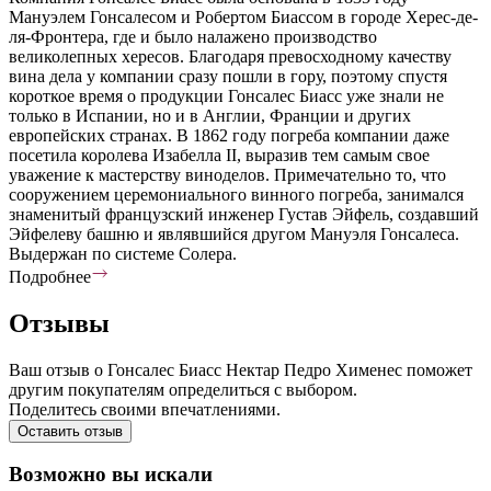
Мануэлем Гонсалесом и Робертом Биассом в городе Херес-де-
ля-Фронтера, где и было налажено производство
великолепных хересов. Благодаря превосходному качеству
вина дела у компании сразу пошли в гору, поэтому спустя
короткое время о продукции Гонсалес Биасс уже знали не
только в Испании, но и в Англии, Франции и других
европейских странах. В 1862 году погреба компании даже
посетила королева Изабелла II, выразив тем самым свое
уважение к мастерству виноделов. Примечательно то, что
сооружением церемониального винного погреба, занимался
знаменитый французский инженер Густав Эйфель, создавший
Эйфелеву башню и являвшийся другом Мануэля Гонсалеса.
Выдержан по системе Солера.
Подробнее
Отзывы
Ваш отзыв о Гонсалес Биасс Нектар Педро Хименес поможет
другим покупателям определиться с выбором.
Поделитесь своими впечатлениями.
Оставить отзыв
Возможно вы искали