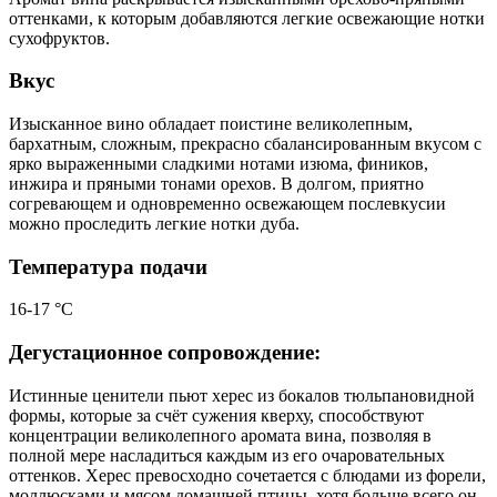
оттенками, к которым добавляются легкие освежающие нотки
сухофруктов.
Вкус
Изысканное вино обладает поистине великолепным,
бархатным, сложным, прекрасно сбалансированным вкусом с
ярко выраженными сладкими нотами изюма, фиников,
инжира и пряными тонами орехов. В долгом, приятно
согревающем и одновременно освежающем послевкусии
можно проследить легкие нотки дуба.
Температура подачи
16-17 °С
Дегустационное сопровождение:
Истинные ценители пьют херес из бокалов тюльпановидной
формы, которые за счёт сужения кверху, способствуют
концентрации великолепного аромата вина, позволяя в
полной мере насладиться каждым из его очаровательных
оттенков. Херес превосходно сочетается с блюдами из форели,
моллюсками и мясом домашней птицы, хотя больше всего он