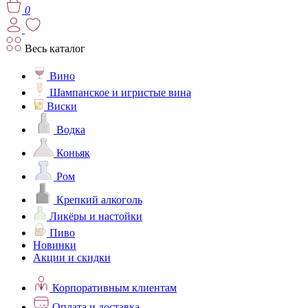
0
Весь каталог
Вино
Шампанское и игристые вина
Виски
Водка
Коньяк
Ром
Крепкий алкоголь
Ликёры и настойки
Пиво
Новинки
Акции и скидки
Корпоративным клиентам
Оплата и доставка