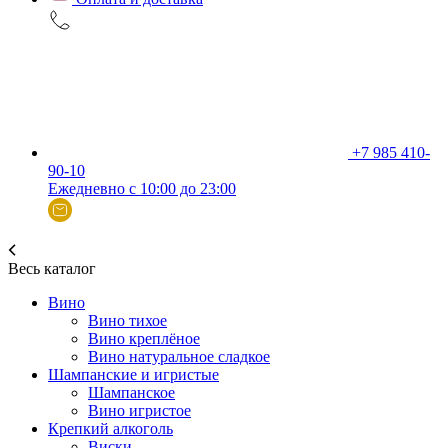
+7 985 410-
90-10
Ежедневно с 10:00 до 23:00
Весь каталог
Вино
Вино тихое
Вино креплёное
Вино натуральное сладкое
Шампанские и игристые
Шампанское
Вино игристое
Крепкий алкоголь
Виски