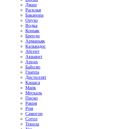
Джин
Расилья
Баканора
Орухо
Водка
Коньяк
Бренди
Арманьяк
Кальвадос
Абсент
Аквавит
Арцах
Байцзю
Граппа
Дистиллят
Кашаса
Марк
Мескаль
Писко
Ракия
Ром
Самогон
Сотол
Текила