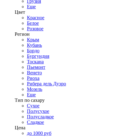
Грузия
Еще
Цвет
Красное
Белое
Розовое
Регион
Крым
Кубань
Бордо
Бургундия
Тоскана
Пьемонт
Венето
Риоха
Рибера дель Дуэро
Мозель
Еще
Тип по сахару
Сухое
Полусухое
Полусладкое
Сладкое
Цена
до 1000 руб