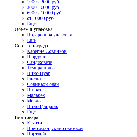
1000 - 3000 руб
3000 - 6000 руб
6000 - 10000 руб
от 10000 руб
Еще
Объем и упаковка
Подарочная упаковка
Еще
Сорт винограда
Каберне Совиньон
Шардоне
Санджовезе
Темпранильо
Пино Нуар
Рислинг
Совиньон блан
Шираз
Мальбек
Мерло
Пино Гриджио
Еще
Вид товара
Кьянти
Новозеландский совиньон
Портвейн