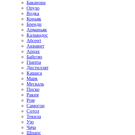
Баканора
Орухо
Водка
Коньяк
Бренди
Арманьяк
Кальвадос
Абсент
Аквавит
Арцах
Байцзю
Граппа
Дистиллят
Кашаса
Марк
Мескаль
Писко
Ракия
Ром
Самогон
Сотол
Текила
Узо
Чача
Шнапс