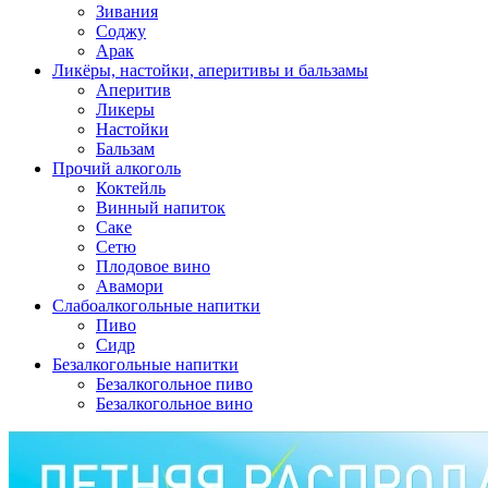
Зивания
Соджу
Арак
Ликёры, настойки, аперитивы и бальзамы
Аперитив
Ликеры
Настойки
Бальзам
Прочий алкоголь
Коктейль
Винный напиток
Саке
Сетю
Плодовое вино
Авамори
Слабоалкогольные напитки
Пиво
Сидр
Безалкогольные напитки
Безалкогольное пиво
Безалкогольное вино