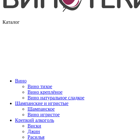
Каталог
Вино
Вино тихое
Вино креплёное
Вино натуральное сладкое
Шампанские и игристые
Шампанское
Вино игристое
Крепкий алкоголь
Виски
Джин
Расилья