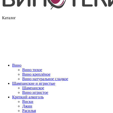
Каталог
Вино
Вино тихое
Вино креплёное
Вино натуральное сладкое
Шампанские и игристые
Шампанское
Вино игристое
Крепкий алкоголь
Виски
Джин
Расилья