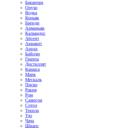
Баканора
Орухо
Водка
Коньяк
Бренди
Арманьяк
Кальвадос
Абсент
Аквавит
Арцах
Байцзю
Граппа
Дистиллят
Кашаса
Марк
Мескаль
Писко
Ракия
Ром
Самогон
Сотол
Текила
Узо
Чача
Шнапс