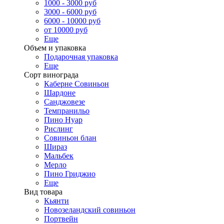
1000 - 3000 руб
3000 - 6000 руб
6000 - 10000 руб
от 10000 руб
Еще
Объем и упаковка
Подарочная упаковка
Еще
Сорт винограда
Каберне Совиньон
Шардоне
Санджовезе
Темпранильо
Пино Нуар
Рислинг
Совиньон блан
Шираз
Мальбек
Мерло
Пино Гриджио
Еще
Вид товара
Кьянти
Новозеландский совиньон
Портвейн