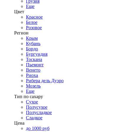
Грузия
Еще
Цвет
Красное
Белое
Розовое
Регион
Крым
Кубань
Бордо
Бургундия
Тоскана
Пьемонт
Венето
Риоха
Рибера дель Дуэро
Мозель
Еще
Тип по сахару
Сухое
Полусухое
Полусладкое
Сладкое
Цена
до 1000 руб