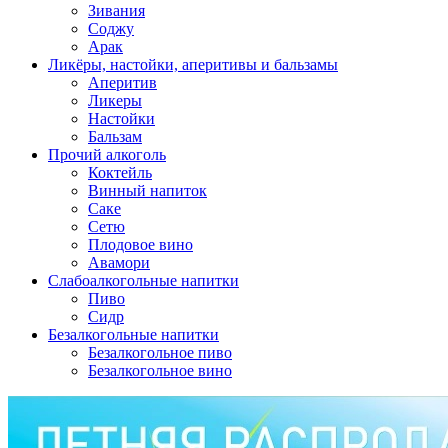
Зивания
Соджу
Арак
Ликёры, настойки, аперитивы и бальзамы
Аперитив
Ликеры
Настойки
Бальзам
Прочий алкоголь
Коктейль
Винный напиток
Саке
Сетю
Плодовое вино
Авамори
Слабоалкогольные напитки
Пиво
Сидр
Безалкогольные напитки
Безалкогольное пиво
Безалкогольное вино