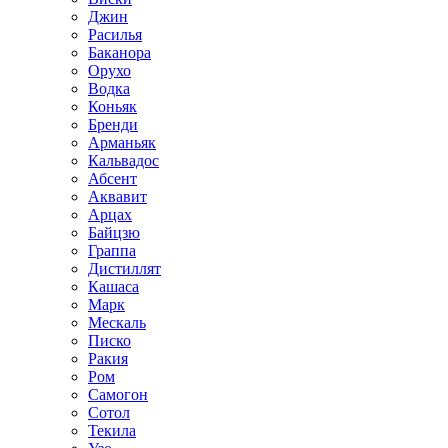
Джин
Расилья
Баканора
Орухо
Водка
Коньяк
Бренди
Арманьяк
Кальвадос
Абсент
Аквавит
Арцах
Байцзю
Граппа
Дистиллят
Кашаса
Марк
Мескаль
Писко
Ракия
Ром
Самогон
Сотол
Текила