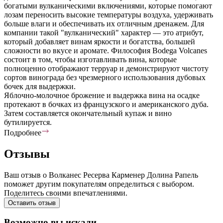
богатыми вулканическими включениями, которые помогают
лозам переносить высокие температуры воздуха, удерживать
больше влаги и обеспечивать их отличным дренажем. Для
компании такой "вулканический" характер — это атрибут,
который добавляет винам яркости и богатства, большей
сложности во вкусе и аромате. Философия Bodega Volcanes
состоит в том, чтобы изготавливать вина, которые
полноценно отображают терруар и демонстрируют чистоту
сортов винограда без чрезмерного использования дубовых
бочек для выдержки.
Яблочно-молочное брожение и выдержка вина на осадке
протекают в бочках из французского и американского дуба.
Затем составляется окончательный купаж и вино
бутилируется.
Подробнее
Отзывы
Ваш отзыв о Волканес Ресерва Карменер Долина Рапель
поможет другим покупателям определиться с выбором.
Поделитесь своими впечатлениями.
Оставить отзыв
Возможно вы искали