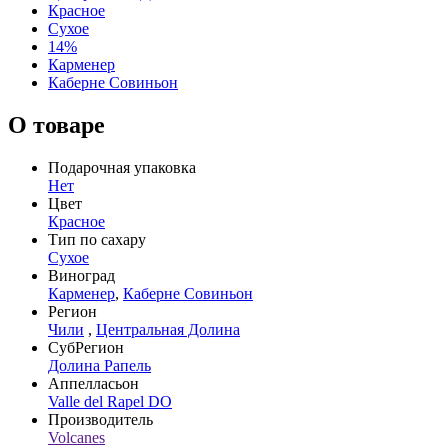
Красное
Сухое
14%
Карменер
Каберне Совиньон
О товаре
Подарочная упаковка
Нет
Цвет
Красное
Тип по сахару
Сухое
Виноград
Карменер
,
Каберне Совиньон
Регион
Чили
,
Центральная Долина
СубРегион
Долина Рапель
Аппелласьон
Valle del Rapel DO
Производитель
Volcanes