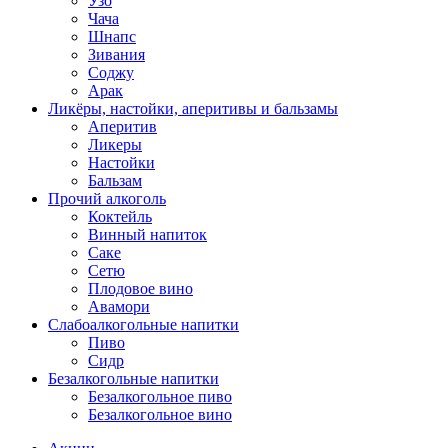
Узо
Чача
Шнапс
Зивания
Соджу
Арак
Ликёры, настойки, аперитивы и бальзамы
Аперитив
Ликеры
Настойки
Бальзам
Прочий алкоголь
Коктейль
Винный напиток
Саке
Сетю
Плодовое вино
Авамори
Слабоалкогольные напитки
Пиво
Сидр
Безалкогольные напитки
Безалкогольное пиво
Безалкогольное вино