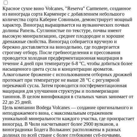
Красное сухое вино Volcanes, "Reserva" Carmenere, созданное
из винограда сорта Карменере с добавлением небольшого
количества сорта Каберне Совиньон, демонстрирует мощный
характер. Виноград выращивается на вулканических почвах
долины Рапель. Суглинистые по текстуре, почвы имеют
высокую минерализацию, среднее плодородие и хорошие
дренажные свойства. Виноград собирается вручную и
бережно доставляется на винодельню, где подвергается
строгому отбору. После гребнеотделения и прессования
проводится холодная предферментационная мацерация в
течение 4 дней при температуре 6-8 °C, чтобы добиться более
насыщенного цвета сусла и концентрации ароматов.
Алкогольное брожение с использованием отборных дрожжей
протекает при температуре не выше 28 °C с регулярной
перекачкой сусла. Затем проводится постферментационная
мацерация для улучшения структуры и полимеризации
танинов. В целом винификация в стальных чанах занимает от
22 до 25 дней.
Цель компании Bodega Volcanes — создание оригинального и
неподражаемого вина, с максимальным отражением
уникальной минеральности каждого участка, где произрастает
виноград. В Чили насчитывают более 2900 вулканов, а
виноградники Бодега Вольканес расположены в разных
долинах по всей стране с более глубокими суб-почвами,