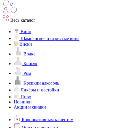
0
Весь каталог
Вино
Шампанское и игристые вина
Виски
Водка
Коньяк
Ром
Крепкий алкоголь
Ликёры и настойки
Пиво
Новинки
Акции и скидки
Корпоративным клиентам
Оплата и доставка