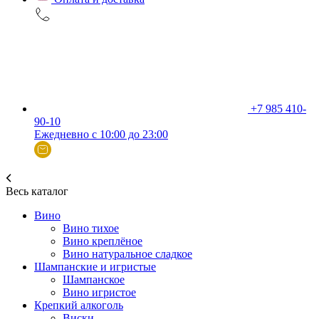
+7 985 410-
90-10
Ежедневно с 10:00 до 23:00
Весь каталог
Вино
Вино тихое
Вино креплёное
Вино натуральное сладкое
Шампанские и игристые
Шампанское
Вино игристое
Крепкий алкоголь
Виски