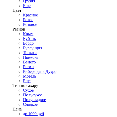
Грузия
Еще
Цвет
Красное
Белое
Розовое
Регион
Крым
Кубань
Бордо
Бургундия
Тоскана
Пьемонт
Венето
Риоха
Рибера дель Дуэро
Мозель
Еще
Тип по сахару
Сухое
Полусухое
Полусладкое
Сладкое
Цена
до 1000 руб