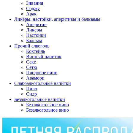
Зивания
Соджу
Арак
Ликёры, настойки, аперитивы и бальзамы
Аперитив
Ликеры
Настойки
Бальзам
Прочий алкоголь
Коктейль
Винный напиток
Саке
Сетю
Плодовое вино
Авамори
Слабоалкогольные напитки
Пиво
Сидр
Безалкогольные напитки
Безалкогольное пиво
Безалкогольное вино