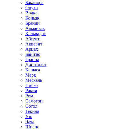
Баканора
Орухо
Водка
Коньяк
Бренди
Арманьяк
Кальвадос
Абсент
Аквавит
Арцах
Байцзю
Граппа
Дистиллят
Кашаса
Марк
Мескаль
Писко
Ракия
Ром
Самогон
Сотол
Текила
Узо
Чача
Шнапс