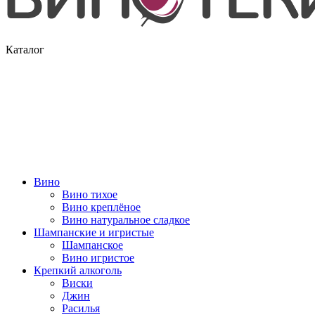
Каталог
Вино
Вино тихое
Вино креплёное
Вино натуральное сладкое
Шампанские и игристые
Шампанское
Вино игристое
Крепкий алкоголь
Виски
Джин
Расилья