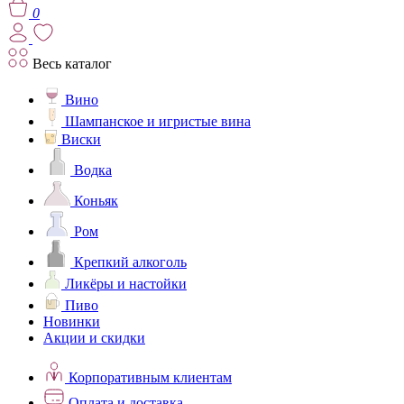
0
Весь каталог
Вино
Шампанское и игристые вина
Виски
Водка
Коньяк
Ром
Крепкий алкоголь
Ликёры и настойки
Пиво
Новинки
Акции и скидки
Корпоративным клиентам
Оплата и доставка