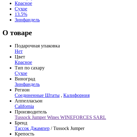
Красное
Сухое
13.5%
Зинфандель
О товаре
Подарочная упаковка
Нет
Цвет
Красное
Тип по сахару
Сухое
Виноград
Зинфандель
Регион
Соединенные Штаты
,
Калифорния
Аппелласьон
California
Производитель
Tussock Jumper Wines WINEFORCES SARL
Бренд
Тассок Джампер
/ Tussock Jumper
Крепость