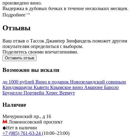
произведено вино.
Выдержка в дубовых бочках в течение нескольких месяцев.
Подробнее
Отзывы
Ваш отзыв о Тассок Джампер Зинфандель поможет другим
покупателям определиться с выбором.
Поделитесь своими впечатлениями.
Оставить отзыв
Возможно вы искали
до 1000 рублей
Вино в подарок
Новозеландский совиньон
Киндзмараули
Кьянти
Крымское вино
Амароне
Бароло
Брунелло
Портвейн
Херес
Вермут
Наличие
Мичуринский пр., д 16
Ломоносовский проспект
◆
Нет в наличии
+7 (985) 761-63-24
(10:00–23:00)