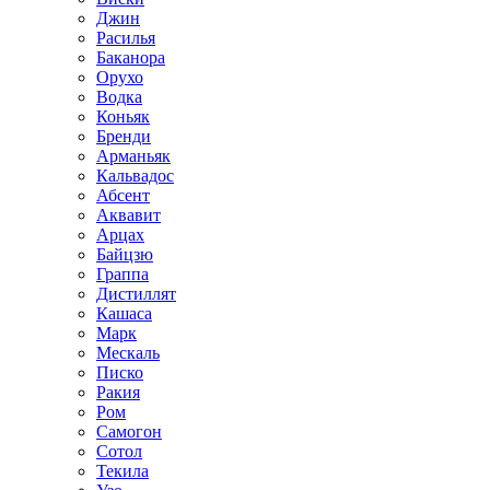
Джин
Расилья
Баканора
Орухо
Водка
Коньяк
Бренди
Арманьяк
Кальвадос
Абсент
Аквавит
Арцах
Байцзю
Граппа
Дистиллят
Кашаса
Марк
Мескаль
Писко
Ракия
Ром
Самогон
Сотол
Текила