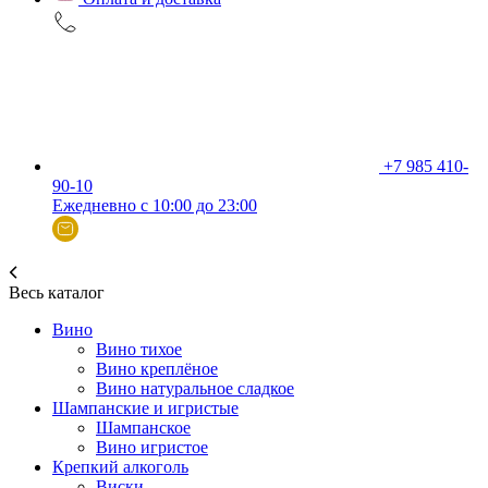
+7 985 410-
90-10
Ежедневно с 10:00 до 23:00
Весь каталог
Вино
Вино тихое
Вино креплёное
Вино натуральное сладкое
Шампанские и игристые
Шампанское
Вино игристое
Крепкий алкоголь
Виски