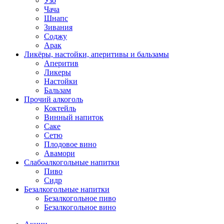
Узо
Чача
Шнапс
Зивания
Соджу
Арак
Ликёры, настойки, аперитивы и бальзамы
Аперитив
Ликеры
Настойки
Бальзам
Прочий алкоголь
Коктейль
Винный напиток
Саке
Сетю
Плодовое вино
Авамори
Слабоалкогольные напитки
Пиво
Сидр
Безалкогольные напитки
Безалкогольное пиво
Безалкогольное вино