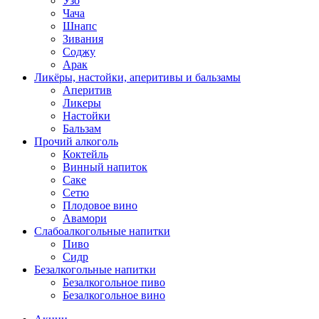
Узо
Чача
Шнапс
Зивания
Соджу
Арак
Ликёры, настойки, аперитивы и бальзамы
Аперитив
Ликеры
Настойки
Бальзам
Прочий алкоголь
Коктейль
Винный напиток
Саке
Сетю
Плодовое вино
Авамори
Слабоалкогольные напитки
Пиво
Сидр
Безалкогольные напитки
Безалкогольное пиво
Безалкогольное вино