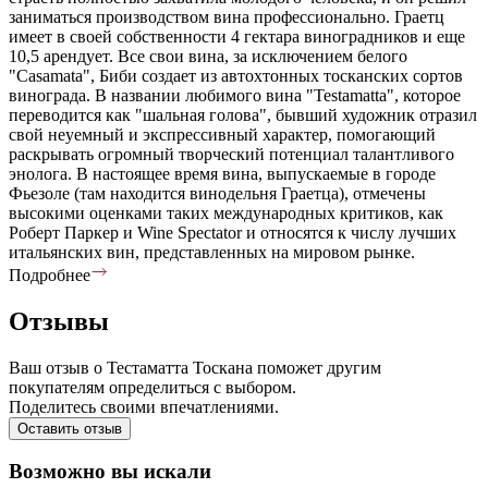
заниматься производством вина профессионально. Граетц
имеет в своей собственности 4 гектара виноградников и еще
10,5 арендует. Все свои вина, за исключением белого
"Casamata", Биби создает из автохтонных тосканских сортов
винограда. В названии любимого вина "Testamatta", которое
переводится как "шальная голова", бывший художник отразил
свой неуемный и экспрессивный характер, помогающий
раскрывать огромный творческий потенциал талантливого
энолога. В настоящее время вина, выпускаемые в городе
Фьезоле (там находится винодельня Граетца), отмечены
высокими оценками таких международных критиков, как
Роберт Паркер и Wine Spectator и относятся к числу лучших
итальянских вин, представленных на мировом рынке.
Подробнее
Отзывы
Ваш отзыв о Тестаматта Тоскана поможет другим
покупателям определиться с выбором.
Поделитесь своими впечатлениями.
Оставить отзыв
Возможно вы искали