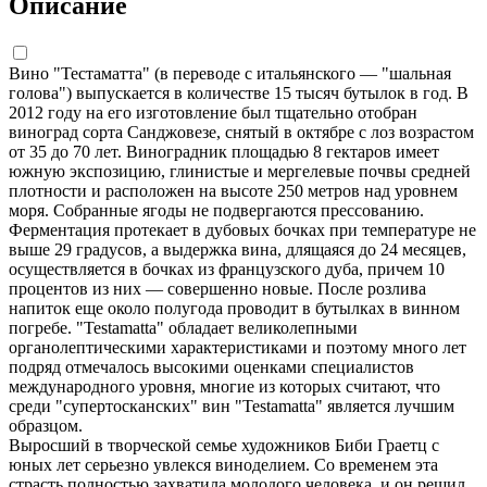
Описание
Вино "Тестаматта" (в переводе с итальянского — "шальная
голова") выпускается в количестве 15 тысяч бутылок в год. В
2012 году на его изготовление был тщательно отобран
виноград сорта Санджовезе, снятый в октябре с лоз возрастом
от 35 до 70 лет. Виноградник площадью 8 гектаров имеет
южную экспозицию, глинистые и мергелевые почвы средней
плотности и расположен на высоте 250 метров над уровнем
моря. Собранные ягоды не подвергаются прессованию.
Ферментация протекает в дубовых бочках при температуре не
выше 29 градусов, а выдержка вина, длящаяся до 24 месяцев,
осуществляется в бочках из французского дуба, причем 10
процентов из них — совершенно новые. После розлива
напиток еще около полугода проводит в бутылках в винном
погребе. "Testamatta" обладает великолепными
органолептическими характеристиками и поэтому много лет
подряд отмечалось высокими оценками специалистов
международного уровня, многие из которых считают, что
среди "супертосканских" вин "Testamatta" является лучшим
образцом.
Выросший в творческой семье художников Биби Граетц с
юных лет серьезно увлекся виноделием. Со временем эта
страсть полностью захватила молодого человека, и он решил