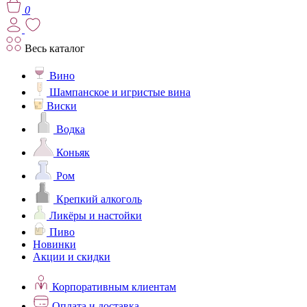
0
Весь каталог
Вино
Шампанское и игристые вина
Виски
Водка
Коньяк
Ром
Крепкий алкоголь
Ликёры и настойки
Пиво
Новинки
Акции и скидки
Корпоративным клиентам
Оплата и доставка