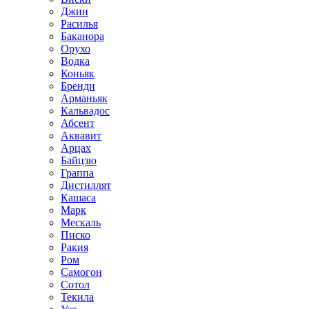
Джин
Расилья
Баканора
Орухо
Водка
Коньяк
Бренди
Арманьяк
Кальвадос
Абсент
Аквавит
Арцах
Байцзю
Граппа
Дистиллят
Кашаса
Марк
Мескаль
Писко
Ракия
Ром
Самогон
Сотол
Текила