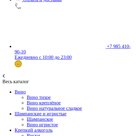
+7 985 410-
90-10
Ежедневно с 10:00 до 23:00
Весь каталог
Вино
Вино тихое
Вино креплёное
Вино натуральное сладкое
Шампанские и игристые
Шампанское
Вино игристое
Крепкий алкоголь
Виски