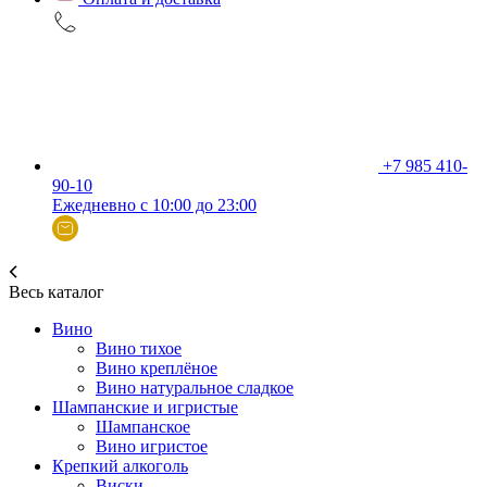
+7 985 410-
90-10
Ежедневно с 10:00 до 23:00
Весь каталог
Вино
Вино тихое
Вино креплёное
Вино натуральное сладкое
Шампанские и игристые
Шампанское
Вино игристое
Крепкий алкоголь
Виски