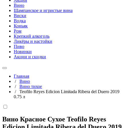
Акции
Вино
Шампанское и игристые вина
Виски
Водка
Коньяк
Ром
Крепкий алкоголь
Ликёры и настойки
Пиво
Новинки
Акции и скидки
Главная
/
Вино
/
Вино тихое
/
Teofilo Reyes Edicion Limitada Ribera del Duero 2019
0.75 л
Вино Красное Сухое Teofilo Reyes
Edicion Limitada Ribera del Duero 2019