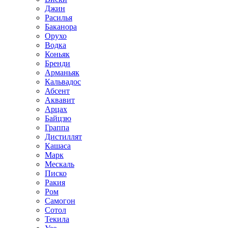
Джин
Расилья
Баканора
Орухо
Водка
Коньяк
Бренди
Арманьяк
Кальвадос
Абсент
Аквавит
Арцах
Байцзю
Граппа
Дистиллят
Кашаса
Марк
Мескаль
Писко
Ракия
Ром
Самогон
Сотол
Текила