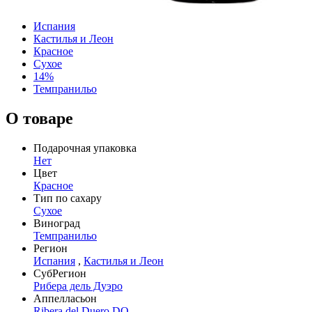
Испания
Кастилья и Леон
Красное
Сухое
14%
Темпранильо
О товаре
Подарочная упаковка
Нет
Цвет
Красное
Тип по сахару
Сухое
Виноград
Темпранильо
Регион
Испания
,
Кастилья и Леон
СубРегион
Рибера дель Дуэро
Аппелласьон
Ribera del Duero DO