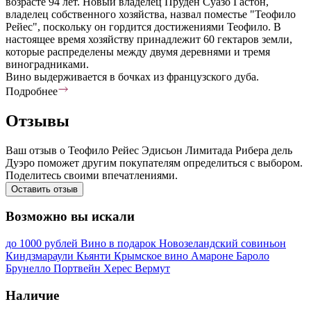
возрасте 94 лет. Новый владелец Пруден Суазо Гастон,
владелец собственного хозяйства, назвал поместье "Теофило
Рейес", поскольку он гордится достижениями Теофило. В
настоящее время хозяйству принадлежит 60 гектаров земли,
которые распределены между двумя деревнями и тремя
виноградниками.
Вино выдерживается в бочках из французского дуба.
Подробнее
Отзывы
Ваш отзыв о Теофило Рейес Эдисьон Лимитада Рибера дель
Дуэро поможет другим покупателям определиться с выбором.
Поделитесь своими впечатлениями.
Оставить отзыв
Возможно вы искали
до 1000 рублей
Вино в подарок
Новозеландский совиньон
Киндзмараули
Кьянти
Крымское вино
Амароне
Бароло
Брунелло
Портвейн
Херес
Вермут
Наличие