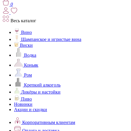
0
Весь каталог
Вино
Шампанское и игристые вина
Виски
Водка
Коньяк
Ром
Крепкий алкоголь
Ликёры и настойки
Пиво
Новинки
Акции и скидки
Корпоративным клиентам
Оплата и доставка