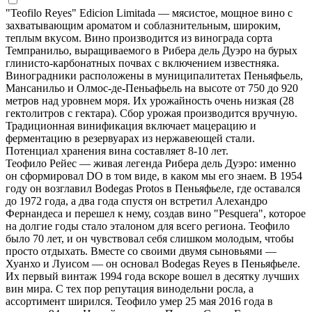
"Teofilo Reyes" Edicion Limitada — мясистое, мощное вино с
захватывающим ароматом и соблазнительным, широким,
теплым вкусом. Вино производится из винограда сорта
Темпранильо, выращиваемого в Рибера дель Дуэро на бурых
глинисто-карбонатных почвах с включением известняка.
Виноградники расположены в муниципалитетах Пеньяфьель,
Мансанильо и Олмос-де-Пеньафьель на высоте от 750 до 920
метров над уровнем моря. Их урожайность очень низкая (28
гектолитров с гектара). Сбор урожая производится вручную.
Традиционная винификация включает мацерацию и
ферментацию в резервуарах из нержавеющей стали.
Потенциал хранения вина составляет 8-10 лет.
Теофило Рейес — живая легенда Рибера дель Дуэро: именно
он сформировал DO в том виде, в каком мы его знаем. В 1954
году он возглавил Bodegas Protos в Пеньяфьеле, где оставался
до 1972 года, а два года спустя он встретил Алехандро
Фернандеса и перешел к нему, создав вино "Pesquera", которое
на долгие годы стало эталоном для всего региона. Теофило
было 70 лет, и он чувствовал себя слишком молодым, чтобы
просто отдыхать. Вместе со своими двумя сыновьями —
Хуанхо и Луисом — он основал Bodegas Reyes в Пеньяфьеле.
Их первый винтаж 1994 года вскоре вошел в десятку лучших
вин мира. С тех пор репутация винодельни росла, а
ассортимент ширился. Теофило умер 25 мая 2016 года в