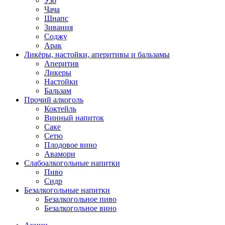
Узо
Чача
Шнапс
Зивания
Соджу
Арак
Ликёры, настойки, аперитивы и бальзамы
Аперитив
Ликеры
Настойки
Бальзам
Прочий алкоголь
Коктейль
Винный напиток
Саке
Сетю
Плодовое вино
Авамори
Слабоалкогольные напитки
Пиво
Сидр
Безалкогольные напитки
Безалкогольное пиво
Безалкогольное вино