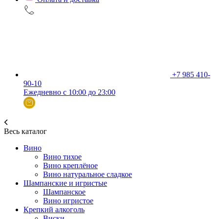
+7 985 410-
90-10
Ежедневно с 10:00 до 23:00
Весь каталог
Вино
Вино тихое
Вино креплёное
Вино натуральное сладкое
Шампанские и игристые
Шампанское
Вино игристое
Крепкий алкоголь
Виски