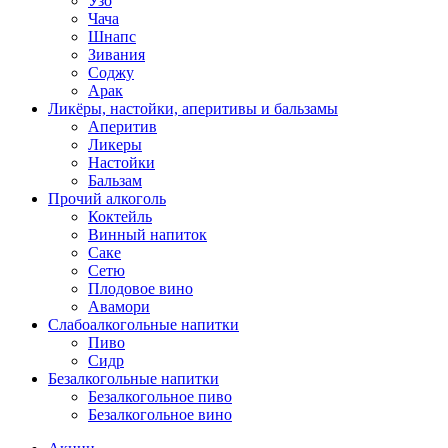
Узо
Чача
Шнапс
Зивания
Соджу
Арак
Ликёры, настойки, аперитивы и бальзамы
Аперитив
Ликеры
Настойки
Бальзам
Прочий алкоголь
Коктейль
Винный напиток
Саке
Сетю
Плодовое вино
Авамори
Слабоалкогольные напитки
Пиво
Сидр
Безалкогольные напитки
Безалкогольное пиво
Безалкогольное вино