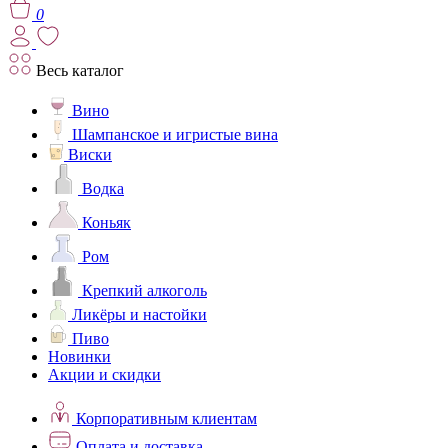
0
Весь каталог
Вино
Шампанское и игристые вина
Виски
Водка
Коньяк
Ром
Крепкий алкоголь
Ликёры и настойки
Пиво
Новинки
Акции и скидки
Корпоративным клиентам
Оплата и доставка