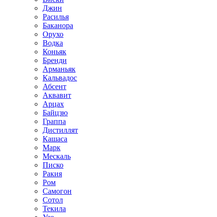
Джин
Расилья
Баканора
Орухо
Водка
Коньяк
Бренди
Арманьяк
Кальвадос
Абсент
Аквавит
Арцах
Байцзю
Граппа
Дистиллят
Кашаса
Марк
Мескаль
Писко
Ракия
Ром
Самогон
Сотол
Текила