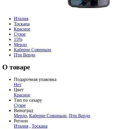
Италия
Тоскана
Красное
Сухое
15%
Мерло
Каберне Совиньон
Пти Вердо
О товаре
Подарочная упаковка
Нет
Цвет
Красное
Тип по сахару
Сухое
Виноград
Мерло
,
Каберне Совиньон
,
Пти Вердо
Регион
Италия
,
Тоскана