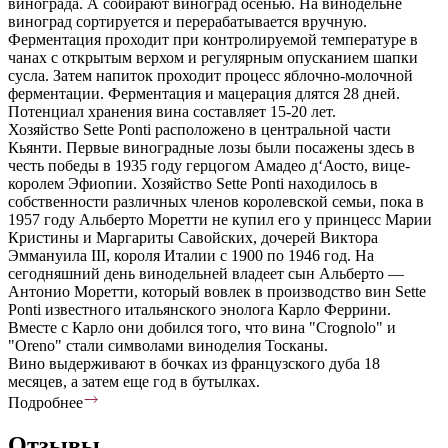
винограда. А собирают виноград осенью. На винодельне
виноград сортируется и перерабатывается вручную.
Ферментация проходит при контролируемой температуре в
чанах с открытым верхом и регулярным опусканием шапки
сусла. Затем напиток проходит процесс яблочно-молочной
ферментации. Ферментация и мацерация длятся 28 дней.
Потенциал хранения вина составляет 15-20 лет.
Хозяйство Sette Ponti расположено в центральной части
Кьянти. Первые виноградные лозы были посажены здесь в
честь победы в 1935 году герцогом Амадео д‘Аосто, вице-
королем Эфиопии. Хозяйство Sette Ponti находилось в
собственности различных членов королевской семьи, пока в
1957 году Альберто Моретти не купил его у принцесс Марии
Кристины и Маргариты Савойских, дочерей Виктора
Эммануила III, короля Италии с 1900 по 1946 год. На
сегодняшний день винодельней владеет сын Альберто —
Антонио Моретти, который вовлек в производство вин Sette
Ponti известного итальянского энолога Карло Феррини.
Вместе с Карло они добился того, что вина "Crognolo" и
"Oreno" стали символами виноделия Тосканы.
Вино выдерживают в бочках из французского дуба 18
месяцев, а затем еще год в бутылках.
Подробнее
Отзывы