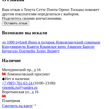
Ваш отзыв о Тенута Сетте Понти Орено Тоскана поможет
другим покупателям определиться с выбором.
Поделитесь своими впечатлениями.
Оставить отзыв
Возможно вы искали
до 1000 рублей
Вино в подарок
Новозеландский совиньон
Киндзмараули
Кьянти
Крымское вино
Амароне
Бароло
Брунелло
Портвейн
Херес
Вермут
Наличие
Мичуринский пр., д 16
Ломоносовский проспект
◆
Нет в наличии
+7 (985) 761-63-24
(10:00–23:00)
vinoteki.ru@yandex.ru
Воротынская ул., д 16
Планерная
Смотреть на карте