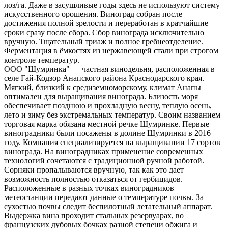
лоз/га. Даже в засушливые годы здесь не используют систему
искусственного орошения. Виноград собран после
достижения полной зрелости и переработан в кратчайшие
сроки сразу после сбора. Сбор винограда исключительно
вручную. Тщательный триаж и полное гребнеотделение.
Ферментация в ёмкостях из нержавеющей стали при строгом
контроле температур.
ООО "Шумринка" — частная винодельня, расположенная в
селе Гай-Кодзор Анапского района Краснодарского края.
Мягкий, близкий к средиземноморскому, климат Анапы
оптимален для выращивания винограда. Близость моря
обеспечивает позднюю и прохладную весну, теплую осень,
лето и зиму без экстремальных температур. Своим названием
торговая марка обязана местной речке Шумринке. Первые
виноградники были посажены в долине Шумринки в 2016
году. Компания специализируется на выращивании 17 сортов
винограда. На виноградниках применение современных
технологий сочетаются с традиционной ручной работой.
Сорняки пропалываются вручную, так как это дает
возможность полностью отказаться от гербицидов.
Расположенные в разных точках виноградников
метеостанции передают данные о температуре почвы. За
сухостью почвы следит беспилотный летательный аппарат.
Выдержка вина проходит стальных резервуарах, во
французских дубовых бочках разной степени обжига и