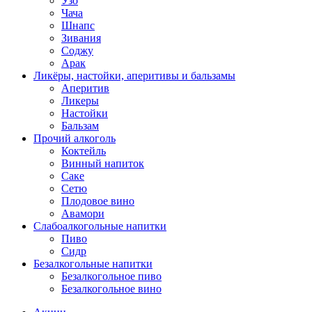
Узо
Чача
Шнапс
Зивания
Соджу
Арак
Ликёры, настойки, аперитивы и бальзамы
Аперитив
Ликеры
Настойки
Бальзам
Прочий алкоголь
Коктейль
Винный напиток
Саке
Сетю
Плодовое вино
Авамори
Слабоалкогольные напитки
Пиво
Сидр
Безалкогольные напитки
Безалкогольное пиво
Безалкогольное вино