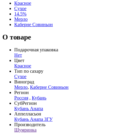
Красное
Сухое
14.5%
Мерло
Каберне Совиньон
О товаре
Подарочная упаковка
Нет
Цвет
Красное
Тип по сахару
Сухое
Виноград
Мерло
,
Каберне Совиньон
Регион
Россия
,
Кубань
СубРегион
Кубань Анапа
Аппелласьон
Кубань Анапа ЗГУ
Производитель
Шумринка