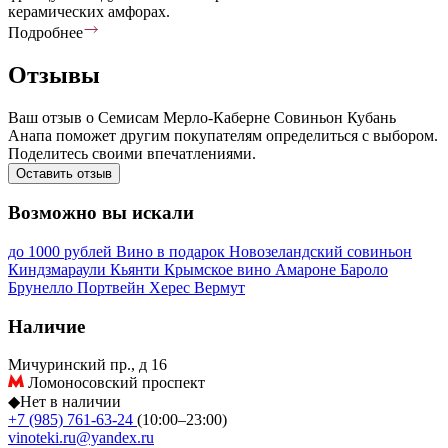
керамических амфорах.
Подробнее
Отзывы
Ваш отзыв о Семисам Мерло-Каберне Совиньон Кубань
Анапа поможет другим покупателям определиться с выбором.
Поделитесь своими впечатлениями.
Оставить отзыв
Возможно вы искали
до 1000 рублей
Вино в подарок
Новозеландский совиньон
Киндзмараули
Кьянти
Крымское вино
Амароне
Бароло
Брунелло
Портвейн
Херес
Вермут
Наличие
Мичуринский пр., д 16
Ломоносовский проспект
◆
Нет в наличии
+7 (985) 761-63-24
(10:00–23:00)
vinoteki.ru@yandex.ru