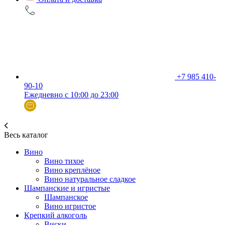
+7 985 410-
90-10
Ежедневно с 10:00 до 23:00
Весь каталог
Вино
Вино тихое
Вино креплёное
Вино натуральное сладкое
Шампанские и игристые
Шампанское
Вино игристое
Крепкий алкоголь
Виски