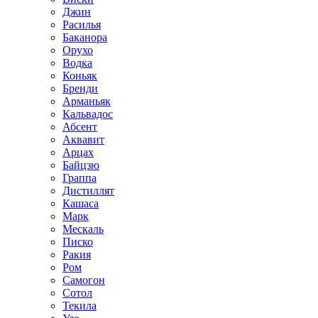
Джин
Расилья
Баканора
Орухо
Водка
Коньяк
Бренди
Арманьяк
Кальвадос
Абсент
Аквавит
Арцах
Байцзю
Граппа
Дистиллят
Кашаса
Марк
Мескаль
Писко
Ракия
Ром
Самогон
Сотол
Текила