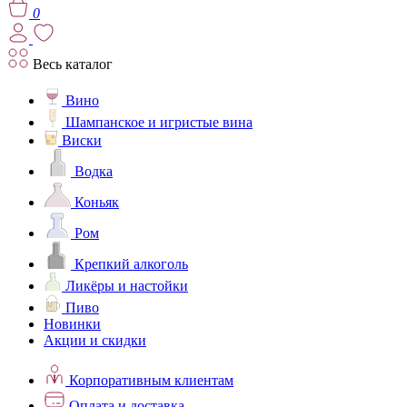
0
Весь каталог
Вино
Шампанское и игристые вина
Виски
Водка
Коньяк
Ром
Крепкий алкоголь
Ликёры и настойки
Пиво
Новинки
Акции и скидки
Корпоративным клиентам
Оплата и доставка