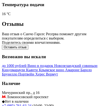
Температура подачи
16 °С
Отзывы
Ваш отзыв о Санчо Гарсес Ресерва поможет другим
покупателям определиться с выбором.
Поделитесь своими впечатлениями.
Оставить отзыв
Возможно вы искали
до 1000 рублей
Вино в подарок
Новозеландский совиньон
Киндзмараули
Кьянти
Крымское вино
Амароне
Бароло
Брунелло
Портвейн
Херес
Вермут
Наличие
Мичуринский пр., д 16
Ломоносовский проспект
◆
Нет в наличии
+7 (985) 761-63-24
(10:00–23:00)