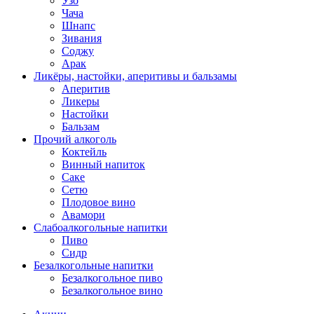
Узо
Чача
Шнапс
Зивания
Соджу
Арак
Ликёры, настойки, аперитивы и бальзамы
Аперитив
Ликеры
Настойки
Бальзам
Прочий алкоголь
Коктейль
Винный напиток
Саке
Сетю
Плодовое вино
Авамори
Слабоалкогольные напитки
Пиво
Сидр
Безалкогольные напитки
Безалкогольное пиво
Безалкогольное вино