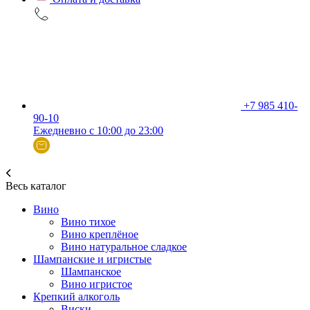
+7 985 410-
90-10
Ежедневно с 10:00 до 23:00
Весь каталог
Вино
Вино тихое
Вино креплёное
Вино натуральное сладкое
Шампанские и игристые
Шампанское
Вино игристое
Крепкий алкоголь
Виски