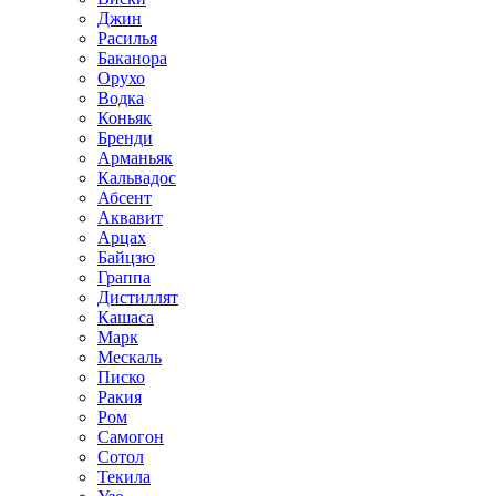
Джин
Расилья
Баканора
Орухо
Водка
Коньяк
Бренди
Арманьяк
Кальвадос
Абсент
Аквавит
Арцах
Байцзю
Граппа
Дистиллят
Кашаса
Марк
Мескаль
Писко
Ракия
Ром
Самогон
Сотол
Текила