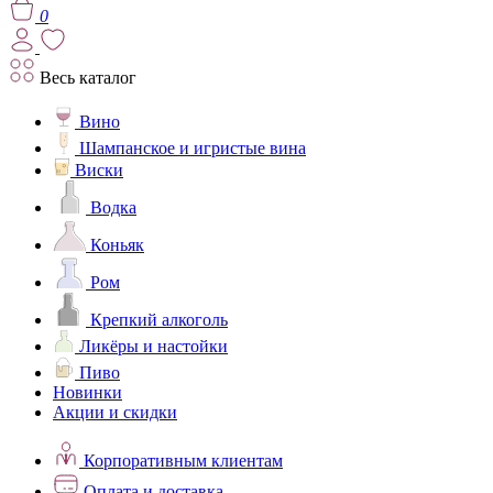
0
Весь каталог
Вино
Шампанское и игристые вина
Виски
Водка
Коньяк
Ром
Крепкий алкоголь
Ликёры и настойки
Пиво
Новинки
Акции и скидки
Корпоративным клиентам
Оплата и доставка