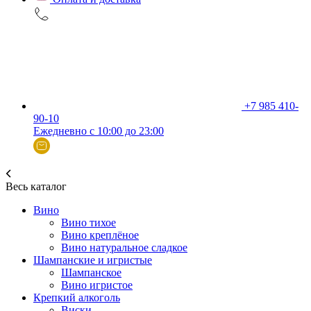
+7 985 410-
90-10
Ежедневно с 10:00 до 23:00
Весь каталог
Вино
Вино тихое
Вино креплёное
Вино натуральное сладкое
Шампанские и игристые
Шампанское
Вино игристое
Крепкий алкоголь
Виски