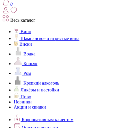
0
Весь каталог
Вино
Шампанское и игристые вина
Виски
Водка
Коньяк
Ром
Крепкий алкоголь
Ликёры и настойки
Пиво
Новинки
Акции и скидки
Корпоративным клиентам
Оплата и доставка