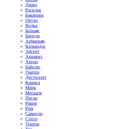
Джин
Расилья
Баканора
Орухо
Водка
Коньяк
Бренди
Арманьяк
Кальвадос
Абсент
Аквавит
Арцах
Байцзю
Граппа
Дистиллят
Кашаса
Марк
Мескаль
Писко
Ракия
Ром
Самогон
Сотол
Текила