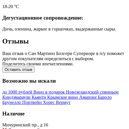
18-20 °С
Дегустационное сопровождение:
Дичь, оленина, жаркое в горшочках, выдержанные сыры.
Отзывы
Ваш отзыв о Сан Мартино Болгери Супериоре в п/у поможет
другим покупателям определиться с выбором.
Поделитесь своими впечатлениями.
Оставить отзыв
Возможно вы искали
до 1000 рублей
Вино в подарок
Новозеландский совиньон
Киндзмараули
Кьянти
Крымское вино
Амароне
Бароло
Брунелло
Портвейн
Херес
Вермут
Наличие
Мичуринский пр., д 16