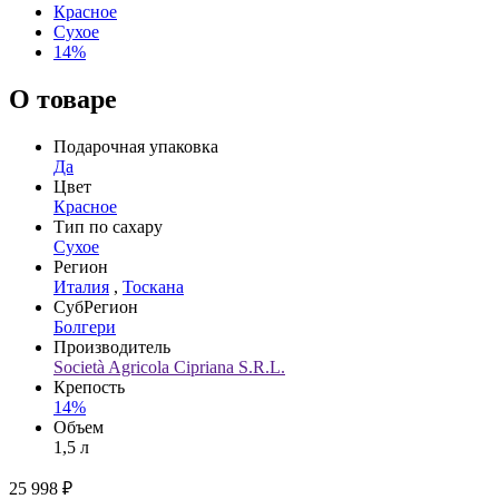
Красное
Сухое
14%
О товаре
Подарочная упаковка
Да
Цвет
Красное
Тип по сахару
Сухое
Регион
Италия
,
Тоскана
СубРегион
Болгери
Производитель
Società Agricola Cipriana S.R.L.
Крепость
14%
Объем
1,5 л
25 998 ₽