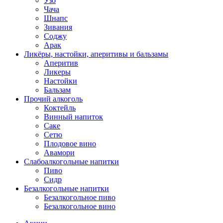
Узо
Чача
Шнапс
Зивания
Соджу
Арак
Ликёры, настойки, аперитивы и бальзамы
Аперитив
Ликеры
Настойки
Бальзам
Прочий алкоголь
Коктейль
Винный напиток
Саке
Сетю
Плодовое вино
Авамори
Слабоалкогольные напитки
Пиво
Сидр
Безалкогольные напитки
Безалкогольное пиво
Безалкогольное вино