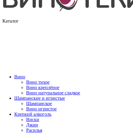
Каталог
Вино
Вино тихое
Вино креплёное
Вино натуральное сладкое
Шампанские и игристые
Шампанское
Вино игристое
Крепкий алкоголь
Виски
Джин
Расилья