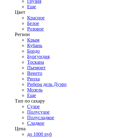
Грузия
Еще
Цвет
Красное
Белое
Розовое
Регион
Крым
Кубань
Бордо
Бургундия
Тоскана
Пьемонт
Венето
Риоха
Рибера дель Дуэро
Мозель
Еще
Тип по сахару
Сухое
Полусухое
Полусладкое
Сладкое
Цена
до 1000 руб