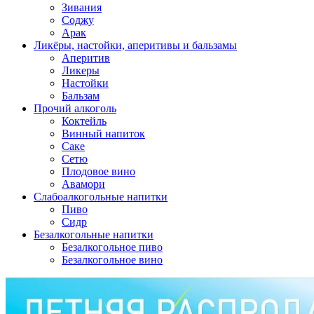
Зивания
Соджу
Арак
Ликёры, настойки, аперитивы и бальзамы
Аперитив
Ликеры
Настойки
Бальзам
Прочий алкоголь
Коктейль
Винный напиток
Саке
Сетю
Плодовое вино
Авамори
Слабоалкогольные напитки
Пиво
Сидр
Безалкогольные напитки
Безалкогольное пиво
Безалкогольное вино