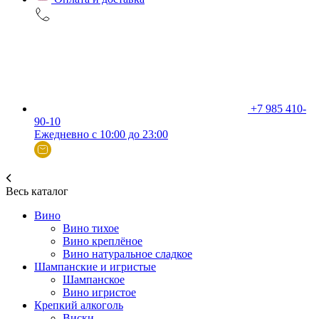
+7 985 410-
90-10
Ежедневно с 10:00 до 23:00
Весь каталог
Вино
Вино тихое
Вино креплёное
Вино натуральное сладкое
Шампанские и игристые
Шампанское
Вино игристое
Крепкий алкоголь
Виски