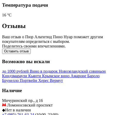
Температура подачи
16 °С
Отзывы
Ваш отзыв о Пюр Альтитюд Пино Нуар поможет другим
покупателям определиться с выбором.
Поделитесь своими впечатлениями.
Оставить отзыв
Возможно вы искали
до 1000 рублей
Вино в подарок
Новозеландский совиньон
Киндзмараули
Кьянти
Крымское вино
Амароне
Бароло
Брунелло
Портвейн
Херес
Вермут
Наличие
Мичуринский пр., д 16
Ломоносовский проспект
◆
Нет в наличии
+7 (985) 761-63-24
(10:00–23:00)