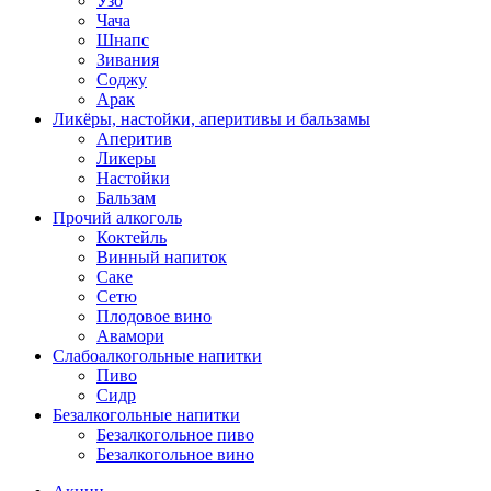
Узо
Чача
Шнапс
Зивания
Соджу
Арак
Ликёры, настойки, аперитивы и бальзамы
Аперитив
Ликеры
Настойки
Бальзам
Прочий алкоголь
Коктейль
Винный напиток
Саке
Сетю
Плодовое вино
Авамори
Слабоалкогольные напитки
Пиво
Сидр
Безалкогольные напитки
Безалкогольное пиво
Безалкогольное вино