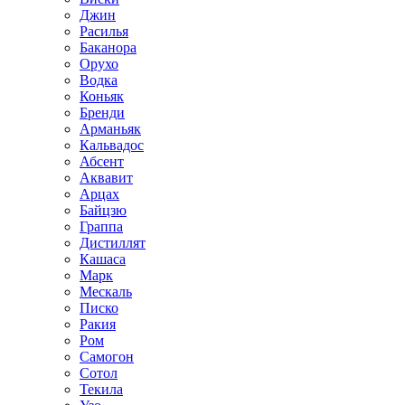
Джин
Расилья
Баканора
Орухо
Водка
Коньяк
Бренди
Арманьяк
Кальвадос
Абсент
Аквавит
Арцах
Байцзю
Граппа
Дистиллят
Кашаса
Марк
Мескаль
Писко
Ракия
Ром
Самогон
Сотол
Текила