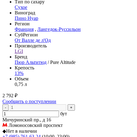
Тип по сахару
Сухое
Виноград
Пино Нуар
Регион
Франция
,
Лангедок-Руссильон
СубРегион
От Валле де л'Од
Производитель
LGI
Бренд
Пюр Альтитюд
/ Pure Altitude
Крепость
13%
Объем
0,75 л
2 792 ₽
Сообщить о поступлении
-
+
бут
Мичуринский пр., д 16
Ломоносовский проспект
◆
Нет в наличии
+7 (985) 761-63-24
(10:00–23:00)