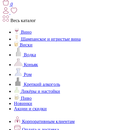
0
Весь каталог
Вино
Шампанское и игристые вина
Виски
Водка
Коньяк
Ром
Крепкий алкоголь
Ликёры и настойки
Пиво
Новинки
Акции и скидки
Корпоративным клиентам
Оплата и доставка