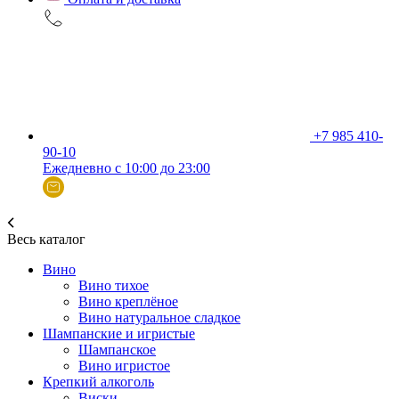
+7 985 410-
90-10
Ежедневно с 10:00 до 23:00
Весь каталог
Вино
Вино тихое
Вино креплёное
Вино натуральное сладкое
Шампанские и игристые
Шампанское
Вино игристое
Крепкий алкоголь
Виски