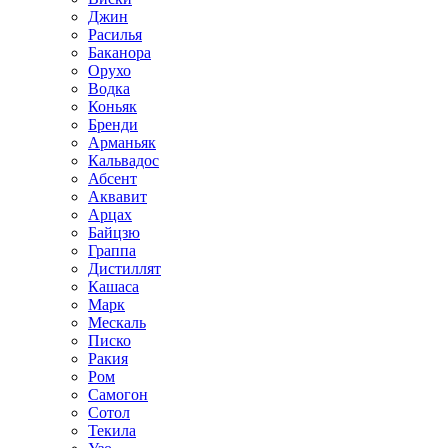
Джин
Расилья
Баканора
Орухо
Водка
Коньяк
Бренди
Арманьяк
Кальвадос
Абсент
Аквавит
Арцах
Байцзю
Граппа
Дистиллят
Кашаса
Марк
Мескаль
Писко
Ракия
Ром
Самогон
Сотол
Текила