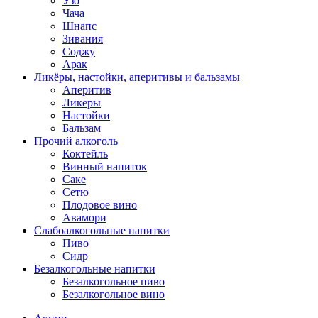
Узо
Чача
Шнапс
Зивания
Соджу
Арак
Ликёры, настойки, аперитивы и бальзамы
Аперитив
Ликеры
Настойки
Бальзам
Прочий алкоголь
Коктейль
Винный напиток
Саке
Сетю
Плодовое вино
Авамори
Слабоалкогольные напитки
Пиво
Сидр
Безалкогольные напитки
Безалкогольное пиво
Безалкогольное вино