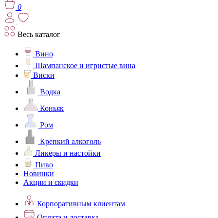
0
Весь каталог
Вино
Шампанское и игристые вина
Виски
Водка
Коньяк
Ром
Крепкий алкоголь
Ликёры и настойки
Пиво
Новинки
Акции и скидки
Корпоративным клиентам
Оплата и доставка