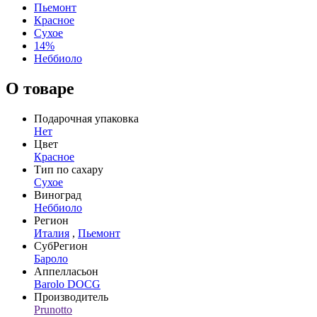
Пьемонт
Красное
Сухое
14%
Неббиоло
О товаре
Подарочная упаковка
Нет
Цвет
Красное
Тип по сахару
Сухое
Виноград
Неббиоло
Регион
Италия
,
Пьемонт
СубРегион
Бароло
Аппелласьон
Barolo DOCG
Производитель
Prunotto