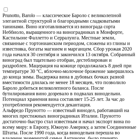
Prunotto, Barolo — классическое Бароло с великолепной
элегантной структурой и благородными сладковатыми
танинами. Вино изготавливается из винограда сорта
Неббиоло, выращенного на виноградниках в Монфорте,
Кастильоне Фаллетто и Серралунга. Местные земли,
связанные с тортонианским периодом, сложены из глины и
известняка, богаты магнием и марганцем. Сбор урожая 2020
года начался 30 сентября и закончился 13 октября. Собранный
виноград был тщательно отобран, дестеблирован и
раздроблен. Мацерация на кожице продолжалась 8 дней при
температуре 30 °C, яблочно-молочное брожение завершилось
до конца зимы. Выдержка вина в дубовых бочках разной
вместимости длилась не менее 18 месяцев, что позволило
Бароло добиться великолепного баланса. После
бутилирования вино дозревало в подвалах винодельни.
Потенциал хранения вина составляет 15-25 лет. За час до
употребления рекомендуется декантация.
Альфредо Прунотто — известный винодел, работавший на
многих престижных виноградниках Италии. Прунотто
достаточно быстро стал известным и начал экспорт вина по
всему миру: в Европу, Южную Америку, а затем Соединенные
Штаты. После 1990 года, когда винодельня перешла во
владение знаменитой семьи Антинори, было принято