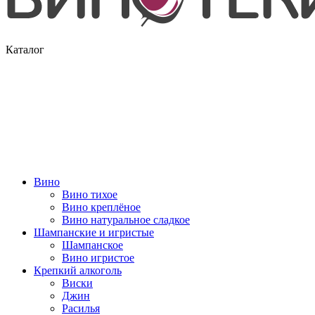
Каталог
Вино
Вино тихое
Вино креплёное
Вино натуральное сладкое
Шампанские и игристые
Шампанское
Вино игристое
Крепкий алкоголь
Виски
Джин
Расилья