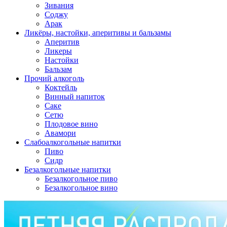
Зивания
Соджу
Арак
Ликёры, настойки, аперитивы и бальзамы
Аперитив
Ликеры
Настойки
Бальзам
Прочий алкоголь
Коктейль
Винный напиток
Саке
Сетю
Плодовое вино
Авамори
Слабоалкогольные напитки
Пиво
Сидр
Безалкогольные напитки
Безалкогольное пиво
Безалкогольное вино