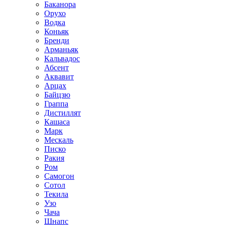
Баканора
Орухо
Водка
Коньяк
Бренди
Арманьяк
Кальвадос
Абсент
Аквавит
Арцах
Байцзю
Граппа
Дистиллят
Кашаса
Марк
Мескаль
Писко
Ракия
Ром
Самогон
Сотол
Текила
Узо
Чача
Шнапс