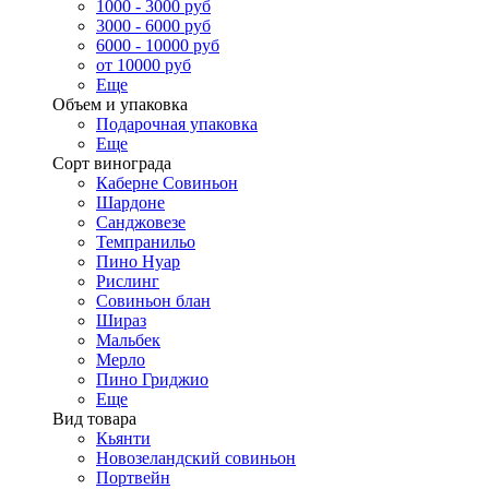
1000 - 3000 руб
3000 - 6000 руб
6000 - 10000 руб
от 10000 руб
Еще
Объем и упаковка
Подарочная упаковка
Еще
Сорт винограда
Каберне Совиньон
Шардоне
Санджовезе
Темпранильо
Пино Нуар
Рислинг
Совиньон блан
Шираз
Мальбек
Мерло
Пино Гриджио
Еще
Вид товара
Кьянти
Новозеландский совиньон
Портвейн