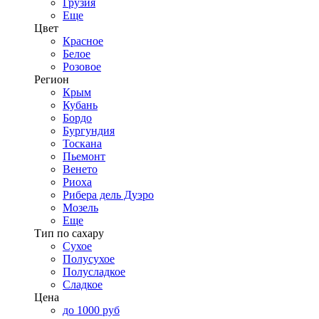
Грузия
Еще
Цвет
Красное
Белое
Розовое
Регион
Крым
Кубань
Бордо
Бургундия
Тоскана
Пьемонт
Венето
Риоха
Рибера дель Дуэро
Мозель
Еще
Тип по сахару
Сухое
Полусухое
Полусладкое
Сладкое
Цена
до 1000 руб