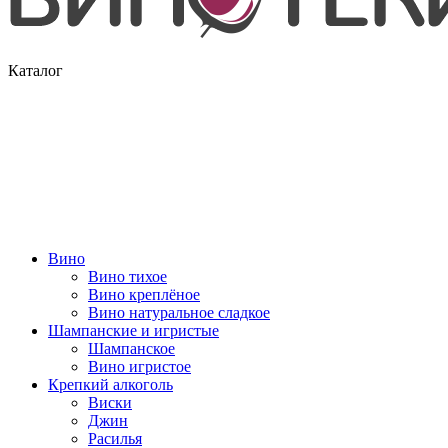
Каталог
Вино
Вино тихое
Вино креплёное
Вино натуральное сладкое
Шампанские и игристые
Шампанское
Вино игристое
Крепкий алкоголь
Виски
Джин
Расилья