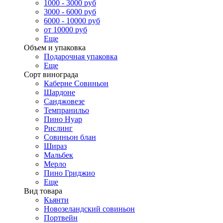
1000 - 3000 руб
3000 - 6000 руб
6000 - 10000 руб
от 10000 руб
Еще
Объем и упаковка
Подарочная упаковка
Еще
Сорт винограда
Каберне Совиньон
Шардоне
Санджовезе
Темпранильо
Пино Нуар
Рислинг
Совиньон блан
Шираз
Мальбек
Мерло
Пино Гриджио
Еще
Вид товара
Кьянти
Новозеландский совиньон
Портвейн