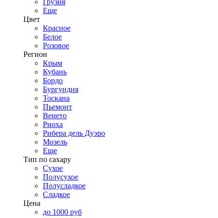
Грузия
Еще
Цвет
Красное
Белое
Розовое
Регион
Крым
Кубань
Бордо
Бургундия
Тоскана
Пьемонт
Венето
Риоха
Рибера дель Дуэро
Мозель
Еще
Тип по сахару
Сухое
Полусухое
Полусладкое
Сладкое
Цена
до 1000 руб