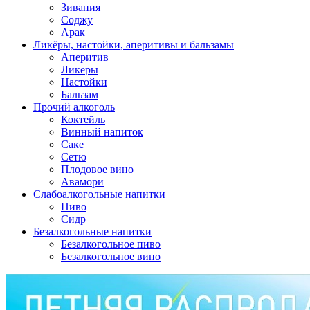
Зивания
Соджу
Арак
Ликёры, настойки, аперитивы и бальзамы
Аперитив
Ликеры
Настойки
Бальзам
Прочий алкоголь
Коктейль
Винный напиток
Саке
Сетю
Плодовое вино
Авамори
Слабоалкогольные напитки
Пиво
Сидр
Безалкогольные напитки
Безалкогольное пиво
Безалкогольное вино