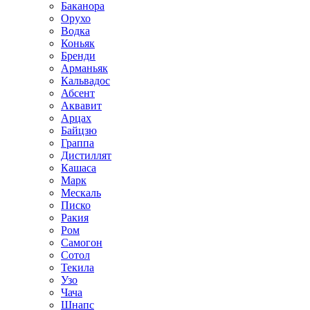
Баканора
Орухо
Водка
Коньяк
Бренди
Арманьяк
Кальвадос
Абсент
Аквавит
Арцах
Байцзю
Граппа
Дистиллят
Кашаса
Марк
Мескаль
Писко
Ракия
Ром
Самогон
Сотол
Текила
Узо
Чача
Шнапс