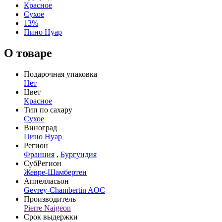
Красное
Сухое
13%
Пино Нуар
О товаре
Подарочная упаковка
Нет
Цвет
Красное
Тип по сахару
Сухое
Виноград
Пино Нуар
Регион
Франция
,
Бургундия
СубРегион
Жевре-Шамбертен
Аппелласьон
Gevrey-Chambertin AOC
Производитель
Pierre Naigeon
Срок выдержки