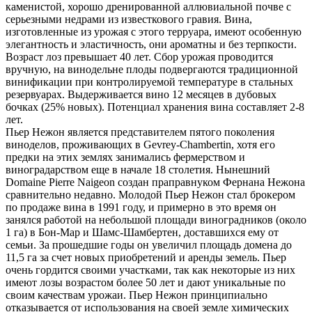
каменистой, хорошо дренированной аллювиальной почве с
серьезными недрами из известкового гравия. Вина,
изготовленные из урожая с этого терруара, имеют особенную
элегантность и эластичность, они ароматны и без терпкости.
Возраст лоз превышает 40 лет. Сбор урожая проводится
вручную, на винодельне плоды подвергаются традиционной
винификации при контролируемой температуре в стальных
резервуарах. Выдерживается вино 12 месяцев в дубовых
бочках (25% новых). Потенциал хранения вина составляет 2-8
лет.
Пьер Нежон является представителем пятого поколения
виноделов, проживающих в Gevrey-Chambertin, хотя его
предки на этих землях занимались фермерством и
виноградарством еще в начале 18 столетия. Нынешний
Domaine Pierre Naigeon создан праправнуком Фернана Нежона
сравнительно недавно. Молодой Пьер Нежон стал брокером
по продаже вина в 1991 году, и примерно в это время он
занялся работой на небольшой площади виноградников (около
1 га) в Бон-Мар и Шамс-Шамбертен, доставшихся ему от
семьи. За прошедшие годы он увеличил площадь домена до
11,5 га за счет новых приобретений и аренды земель. Пьер
очень гордится своими участками, так как некоторые из них
имеют лозы возрастом более 50 лет и дают уникальные по
своим качествам урожаи. Пьер Нежон принципиально
отказывается от использования на своей земле химических