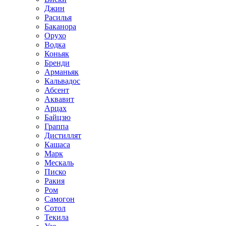
Джин
Расилья
Баканора
Орухо
Водка
Коньяк
Бренди
Арманьяк
Кальвадос
Абсент
Аквавит
Арцах
Байцзю
Граппа
Дистиллят
Кашаса
Марк
Мескаль
Писко
Ракия
Ром
Самогон
Сотол
Текила