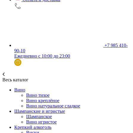
+7 985 410-
90-10
Ежедневно с 10:00 до 23:00
Весь каталог
Вино
Вино тихое
Вино креплёное
Вино натуральное сладкое
Шампанские и игристые
Шампанское
Вино игристое
Крепкий алкоголь
Виски