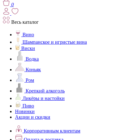
0
Весь каталог
Вино
Шампанское и игристые вина
Виски
Водка
Коньяк
Ром
Крепкий алкоголь
Ликёры и настойки
Пиво
Новинки
Акции и скидки
Корпоративным клиентам
Оплата и доставка