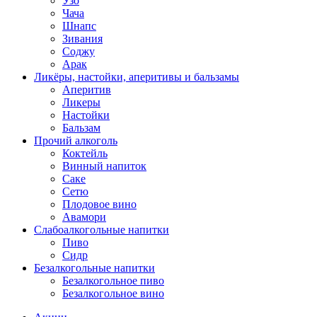
Узо
Чача
Шнапс
Зивания
Соджу
Арак
Ликёры, настойки, аперитивы и бальзамы
Аперитив
Ликеры
Настойки
Бальзам
Прочий алкоголь
Коктейль
Винный напиток
Саке
Сетю
Плодовое вино
Авамори
Слабоалкогольные напитки
Пиво
Сидр
Безалкогольные напитки
Безалкогольное пиво
Безалкогольное вино