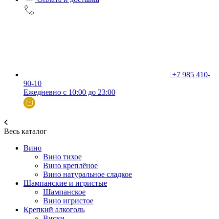
+7 985 410-
90-10
Ежедневно с 10:00 до 23:00
Весь каталог
Вино
Вино тихое
Вино креплёное
Вино натуральное сладкое
Шампанские и игристые
Шампанское
Вино игристое
Крепкий алкоголь
Виски