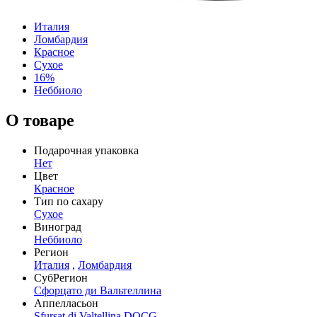
Италия
Ломбардия
Красное
Сухое
16%
Неббиоло
О товаре
Подарочная упаковка
Нет
Цвет
Красное
Тип по сахару
Сухое
Виноград
Неббиоло
Регион
Италия
,
Ломбардия
СубРегион
Сфорцато ди Вальтеллина
Аппелласьон
Sfursat di Valtellina DOCG