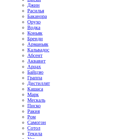
Джин
Расилья
Баканора
Орухо
Водка
Коньяк
Бренди
Арманьяк
Кальвадос
Абсент
Аквавит
Арцах
Байцзю
Граппа
Дистиллят
Кашаса
Марк
Мескаль
Писко
Ракия
Ром
Самогон
Сотол
Текила