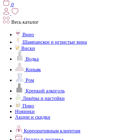
0
Весь каталог
Вино
Шампанское и игристые вина
Виски
Водка
Коньяк
Ром
Крепкий алкоголь
Ликёры и настойки
Пиво
Новинки
Акции и скидки
Корпоративным клиентам
Оплата и доставка