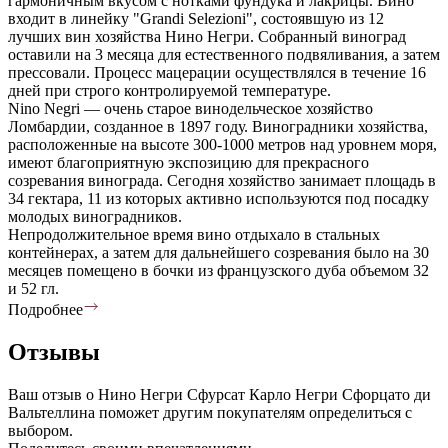
гармоничным вкусом с нотками фундука и лакрицы. Вино
входит в линейку "Grandi Selezioni", состоявшую из 12
лучших вин хозяйства Нино Негри. Собранный виноград
оставили на 3 месяца для естественного подвяливания, а затем
прессовали. Процесс мацерации осуществлялся в течение 16
дней при строго контролируемой температуре.
Nino Negri — очень старое винодельческое хозяйство
Ломбардии, созданное в 1897 году. Виноградники хозяйства,
расположенные на высоте 300-1000 метров над уровнем моря,
имеют благоприятную экспозицию для прекрасного
созревания винограда. Сегодня хозяйство занимает площадь в
34 гектара, 11 из которых активно используются под посадку
молодых виноградников.
Непродолжительное время вино отдыхало в стальных
контейнерах, а затем для дальнейшего созревания было на 30
месяцев помещено в бочки из французского дуба объемом 32
и 52 гл.
Подробнее
Отзывы
Ваш отзыв о Нино Негри Сфурсат Карло Негри Сфорцато ди
Вальтеллина поможет другим покупателям определиться с
выбором.