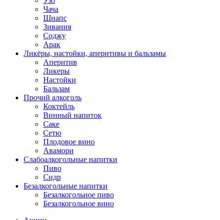
Узо
Чача
Шнапс
Зивания
Соджу
Арак
Ликёры, настойки, аперитивы и бальзамы
Аперитив
Ликеры
Настойки
Бальзам
Прочий алкоголь
Коктейль
Винный напиток
Саке
Сетю
Плодовое вино
Авамори
Слабоалкогольные напитки
Пиво
Сидр
Безалкогольные напитки
Безалкогольное пиво
Безалкогольное вино