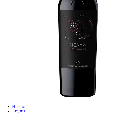
Италия
Апулия