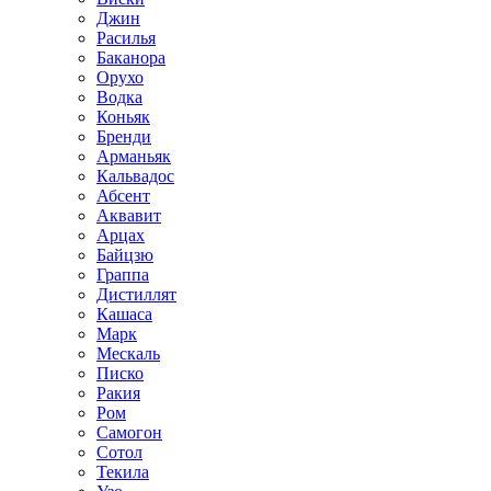
Джин
Расилья
Баканора
Орухо
Водка
Коньяк
Бренди
Арманьяк
Кальвадос
Абсент
Аквавит
Арцах
Байцзю
Граппа
Дистиллят
Кашаса
Марк
Мескаль
Писко
Ракия
Ром
Самогон
Сотол
Текила