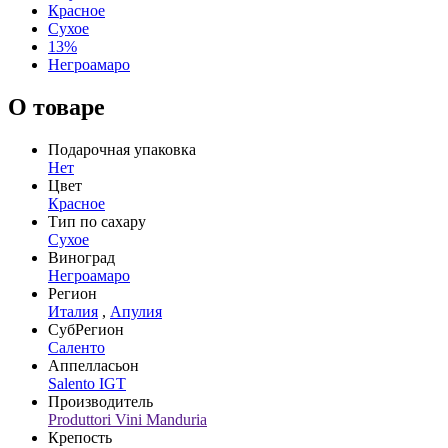
Красное
Сухое
13%
Негроамаро
О товаре
Подарочная упаковка
Нет
Цвет
Красное
Тип по сахару
Сухое
Виноград
Негроамаро
Регион
Италия
,
Апулия
СубРегион
Саленто
Аппелласьон
Salento IGT
Производитель
Produttori Vini Manduria
Крепость