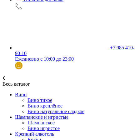
+7 985 410-
90-10
Ежедневно с 10:00 до 23:00
Весь каталог
Вино
Вино тихое
Вино креплёное
Вино натуральное сладкое
Шампанские и игристые
Шампанское
Вино игристое
Крепкий алкоголь
Виски