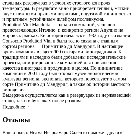
стальных резервуарах в условиях строгого контроля
температуры. В результате вино приобретает теплый, мягкий
вкус с нежными пряными штрихами, ощутимой танинностью
и приятным, устойчивым шлейфом послевкусия.
Produttori Vini Manduria — одна из компаний, успешно
представляющих Италию, и конкретно регион Апулию на
мировых рынках. Ее история началась в 1932 году с создания
Consorzio Produttori Vini и была тесно связана с главным
сортом региона — Примитиво ди Мандурия. В настоящее
время компания владеет 900 гектарами виноградников. К
традициям и наследию были добавлены исследовательские
проекты, инициированные компанией для повышения
качества винограда и продукции в целом. По инициативе
компании в 2001 году был открыт музей энологической
культуры региона, экспонаты которого повествуют о самом
сорте Примитиво ди Мандурия, а также об истории местного
виноделия.
Выдержка осуществляется как в резервуарах из нержавеющей
стали, так и в бутылках после розлива.
Подробнее
Отзывы
Ваш отзыв о Неама Негроамаро Саленто поможет другим