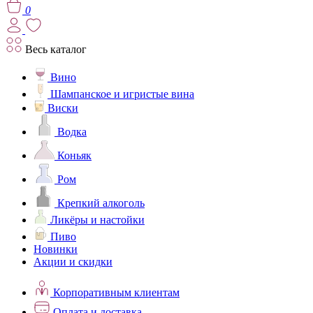
0
Весь каталог
Вино
Шампанское и игристые вина
Виски
Водка
Коньяк
Ром
Крепкий алкоголь
Ликёры и настойки
Пиво
Новинки
Акции и скидки
Корпоративным клиентам
Оплата и доставка