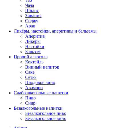
Узо
Чача
Шнапс
Зивания
Соджу
Арак
Ликёры, настойки, аперитивы и бальзамы
Аперитив
Ликеры
Настойки
Бальзам
Прочий алкоголь
Коктейль
Винный напиток
Саке
Сетю
Плодовое вино
Авамори
Слабоалкогольные напитки
Пиво
Сидр
Безалкогольные напитки
Безалкогольное пиво
Безалкогольное вино